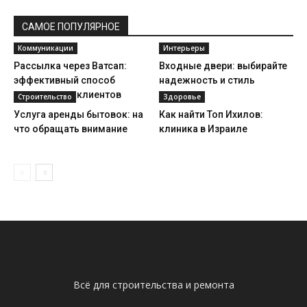
САМОЕ ПОПУЛЯРНОЕ
Коммуникации
Интерьеры
Рассылка через Ватсап:
Входные двери: выбирайте
эффективный способ
надежность и стиль
привлечения клиентов
Строительство
Здоровье
Услуга аренды бытовок: на
Как найти Топ Ихилов:
что обращать внимание
клиника в Израиле
Всё для строительства и ремонта