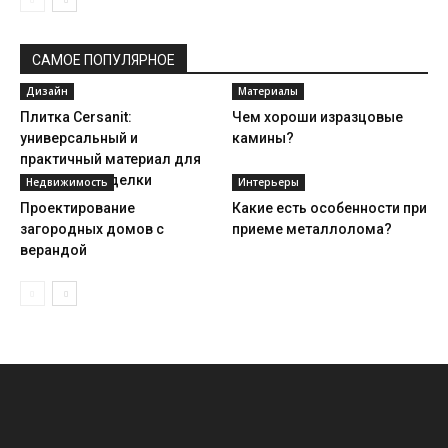
САМОЕ ПОПУЛЯРНОЕ
Дизайн
Материалы
Плитка Cersanit:
Чем хороши изразцовые
универсальный и
камины?
практичный материал для
настенной отделки
Недвижимость
Интерьеры
Проектирование
Какие есть особенности при
загородных домов с
приеме металлолома?
верандой