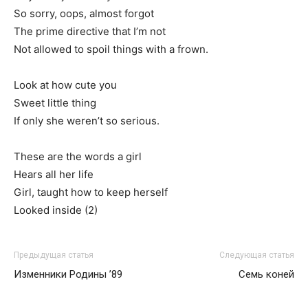
So sorry, oops, almost forgot
The prime directive that I’m not
Not allowed to spoil things with a frown.
Look at how cute you
Sweet little thing
If only she weren’t so serious.
These are the words a girl
Hears all her life
Girl, taught how to keep herself
Looked inside (2)
Предыдущая статья
Следующая статья
Изменники Родины ’89
Семь коней