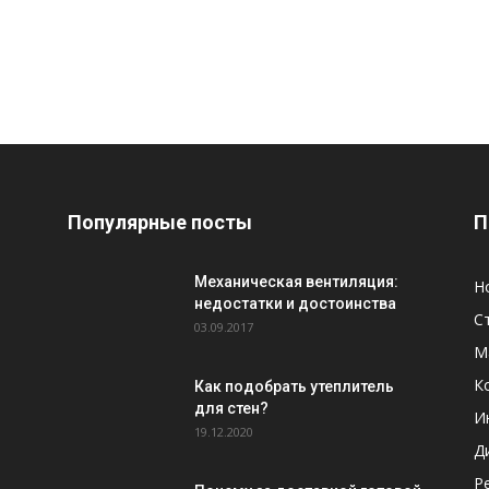
Популярные посты
П
Механическая вентиляция:
Н
недостатки и достоинства
С
03.09.2017
М
К
Как подобрать утеплитель
для стен?
И
19.12.2020
Д
Р