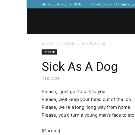
Четверг, 6 августа, 2026
Регистрация / Авторизаци
Домой
Новости
Sick As A Dog
Новости
Sick As A Dog
01.01.2026
Please, I just got to talk to you
Please, well keep your head out of the loo
Please, we’re a long, long way from home
Please, you’d turn a young man’s face to st
(Chrous)