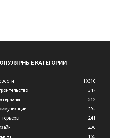
ОПУЛЯРНЫЕ КАТЕГОРИИ
овости
10310
троительство
347
атериалы
312
оммуникации
294
нтерьеры
241
изайн
206
емонт
165