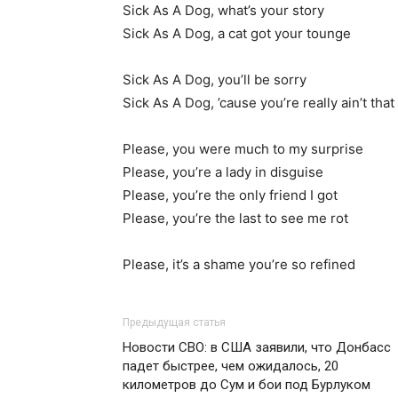
Sick As A Dog, what’s your story
Sick As A Dog, a cat got your tounge
Sick As A Dog, you’ll be sorry
Sick As A Dog, ’cause you’re really ain’t tha
Please, you were much to my surprise
Please, you’re a lady in disguise
Please, you’re the only friend I got
Please, you’re the last to see me rot
Please, it’s a shame you’re so refined
Предыдущая статья
Новости СВО: в США заявили, что Донбасс
падет быстрее, чем ожидалось, 20
километров до Сум и бои под Бурлуком