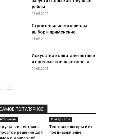
запустят новые автобусные
рейсы
05.05.2022
Строительные материалы:
выбор и применение
11.06.2024
Искусство ковки: элегантные
и прочные кованые ворота
27.08.2021
САМОЕ ПОПУЛЯРНОЕ
нтерьеры
Интерьеры
одульные лестницы
Тентовые ангары и их
 простое решение для
предназначение
омов с мансардой