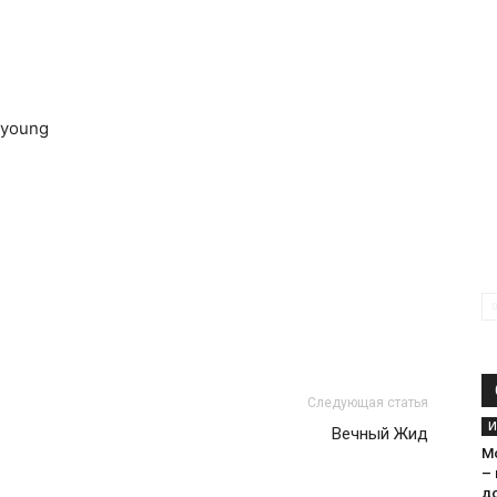
t young
Следующая статья
И
Вечный Жид
М
–
д