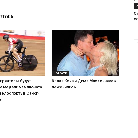
С
С
АВТОРА
с
Новости
спринтеры будут
Клава Кока и Дима Масленников
за медали чемпионата
поженились
велоспорту в Санкт-
е