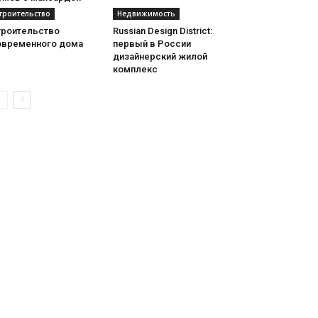
троительство
Недвижимость
троительство
Russian Design District:
овременного дома
первый в России
дизайнерский жилой
комплекс