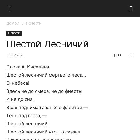
Домой
Новости
Новости
Шестой Лесничий
26.12.2025
66
0
Слова А. Киселёва
Шестой лесничий мёртвого леса…
О, небеса!
Здесь не до смеха, не до фиесты
И не до сна.
Всех поднимая звонкою флейтой —
Тень под глаза, —
Шестой лесничий,
Шестой лесничий что-то сказал.
И заревели истошно глотки: