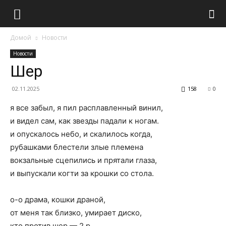
Домой
Новости
Новости
Шер
02.11.2025
158
0
я все забыл, я пил расплавленный винил,
и видел сам, как звезды падали к ногам.
и опускалось небо, и скалилось когда,
рубашками блестели злые племена
вокзальные сцепились и прятали глаза,
и выпускали когти за крошки со стола.
о-о драма, кошки драной,
от меня так близко, умирает диско,
кто против шер — 2 р.