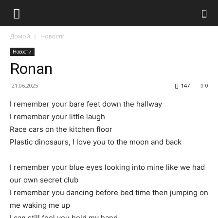
Домой
Новости
Новости
Ronan
21.06.2025
147
0
I remember your bare feet down the hallway
I remember your little laugh
Race cars on the kitchen floor
Plastic dinosaurs, I love you to the moon and back
I remember your blue eyes looking into mine like we had
our own secret club
I remember you dancing before bed time then jumping on
me waking me up
I can still feel you hold my hand