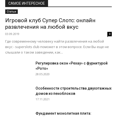
САМОЕ ИНТЕРЕСНОЕ
Статьи
Игровой клуб Супер Слотс: онлайн
развлечения на любой вкус
03.09.2019
0
Где современному человеку найти развлечения на любой
вкус - superslots club поможет в этом вопросе. Если Вы еще не
слышали о таком заведении, как...
Регулировка окон «Рехау» с фурнитурой
«Рото»
28.05.2020
Особенности строительства двухэтажных
домов из пеноблоков
17.11.2021
Фундамент монолитная плита: