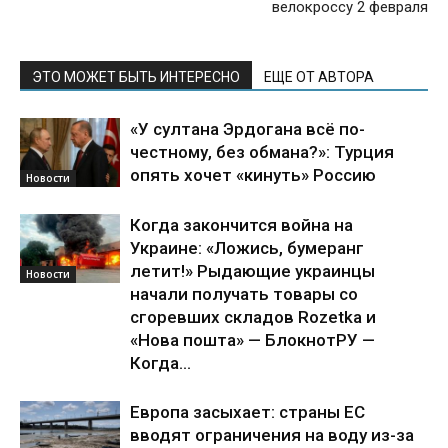
велокроссу 2 февраля
ЭТО МОЖЕТ БЫТЬ ИНТЕРЕСНО
ЕЩЕ ОТ АВТОРА
«У султана Эрдогана всё по-
честному, без обмана?»: Турция
опять хочет «кинуть» Россию
Новости
Когда закончится война на
Украине: «Ложись, бумеранг
летит!» Рыдающие украинцы
Новости
начали получать товары со
сгоревших складов Rozetka и
«Нова пошта» — БлокнотРУ —
Когда...
Европа засыхает: страны ЕС
вводят ограничения на воду из-за