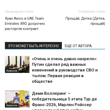
Предыдущая статья
Следующая статья
Хуан Аюсо и UAE Team
Прощай, Детка (Детка,
Emirates XRG досрочно
прощай)
расторгли контракт
ЭТО МОЖЕТ БЫТЬ ИНТЕРЕСНО
ЕЩЕ ОТ АВТОРА
«Очень и очень давно назрело»:
Путин сделал ряд важных
изменений в руководстве СВО и
Новости
тылом. Первая реакция в
обществе
Деми Воллеринг —
победительница 5 этапа Тур де
Франс-2026, Марлен Ройссер
Новости