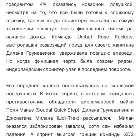
градиентом 4% оказались коварной ловушкой,
несмотря на то, что все были готовы к сложному
отрезку, так как когда спринтеры выехали на самую
технически сложную часть финального километра,
начался дождь. Команда Unibet Rose Rockets,
выстроившая развозящий поезд для своего капитана
Дилана Груневегена, удерживала позицию впереди.
Но когда финишная черта была совсем рядом,
нидерландский спринтер упал в последнем повороте.
Его переднее колесо поскользнулось на скользкой
поверхности. В итоге спринт, в котором ожидалось
противостояние обладателя цикламеновой майки
Поля Манье (Soudal Quick Step), Дилана Груневегена и
Джонатана Милана (Lidl-Trek) рассыпался. Милан
оказался заблокирован завалом, хотя сам избежал
падения. А спринт выиграл гонщик команды XDS