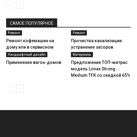
САМОЕ ПОПУЛЯРНОЕ
Ремонт
Ремонт
Ремонт кофемашин на
Прочистка канализации:
дому или в сервисном
устранение засоров
центре: что лучше?
Ландшафтный дизайн
Материалы
Применение вагон-домов
Предложение ТОП-матрас
модель Lonax Strong
Medium TFK со скидкой 65%