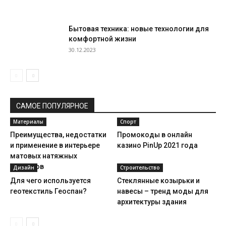
Бытовая техника: новые технологии для
комфортной жизни
30.12.2023
САМОЕ ПОПУЛЯРНОЕ
Материалы
Спорт
Преимущества, недостатки
Промокоды в онлайн
и применение в интерьере
казино PinUp 2021 года
матовых натяжных
потолков
Дизайн
Строительство
Для чего используется
Стеклянные козырьки и
геотекстиль Геоспан?
навесы – тренд моды для
архитектуры здания