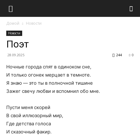
Домой
Новости
Новости
Поэт
28.09.2025
244
0
Ночные города спят в одиноком сне,
И только огонек мерцает в темноте.
Я знаю — это ты в полночной тишине
Зажег свечу любви и вспомнил обо мне.
Пусти меня скорей
В свой иллюзорный мир,
Где детства голоса
И сказочный факир.