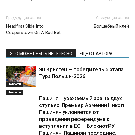
Предыдущая статья
Следующая статья
Headfirst Slide Into
Волшебный клей
Cooperstown On A Bad Bet
ЭТО МОЖЕТ БЫТЬ ИНТЕРЕСНО
ЕЩЕ ОТ АВТОРА
Ян Кристен — победитель 5 этапа
Тура Польши-2026
Новости
Новости
Пашинян: уважаемый ара на двух
стульях. Премьер Армении Никол
Пашинян уклоняется от
проведения референдума о
вступлении в ЕС — БлокнотРУ —
Пашинян. Пашинян последние...