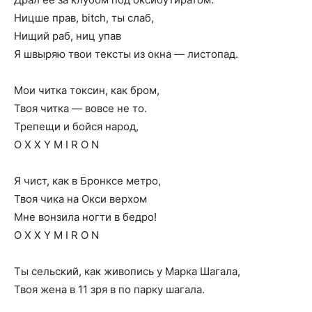
Ницше прав, bitch, ты слаб,
Нищий раб, ниц упав
Я швыряю твои тексты из окна — листопад.
Мои читка токсин, как бром,
Твоя читка — вовсе не то.
Трепещи и бойся народ,
O X X Y M I R O N
Я чист, как в Бронксе метро,
Твоя чика на Окси верхом
Мне вонзила ногти в бедро!
O X X Y M I R O N
Ты сельский, как живопись у Марка Шагала,
Твоя жена в 11 зря в по парку шагала.