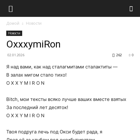
Домой
Новости
Новости
OxxxymiRon
02.01.2026
262
0
Я над вами, как над сталагмитами сталактиты —
В залах мигом стало тихо!
O X X Y M I R O N
Bitch, мои тексты всяко лучше ваших вместе взятых
За последний лет десяток!
O X X Y M I R O N
Твоя подруга лечь под Окси будет рада, я
Драл её за клубом под оксибутиратом.