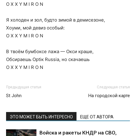
O X X Y M I R O N
Я холоден и зол, будто зимой в демисезоне,
Хоуми, мой девиз особый:
O X X Y M I R O N
В твоём бумбоксе лажа — Окси краше,
Обсираешь Optiк Russia, но скачаешь
O X X Y M I R O N
Предыдущая статья
Следующая статья
St John
На городской карте
ЭТО МОЖЕТ БЫТЬ ИНТЕРЕСНО
ЕЩЕ ОТ АВТОРА
Войска и ракеты КНДР на СВО,