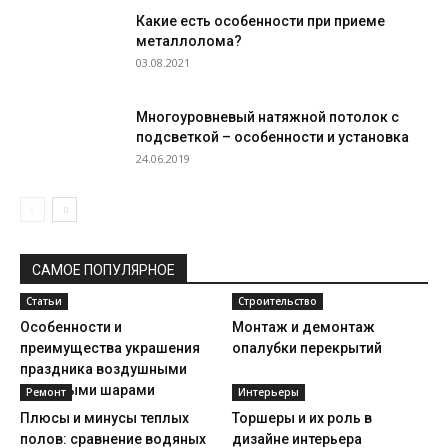
Какие есть особенности при приеме
металлолома?
03.08.2021
Многоуровневый натяжной потолок с
подсветкой – особенности и установка
24.06.2019
САМОЕ ПОПУЛЯРНОЕ
Статьи
Строительство
Особенности и
Монтаж и демонтаж
преимущества украшения
опалубки перекрытий
праздника воздушными
гелиевыми шарами
Ремонт
Интерьеры
Плюсы и минусы теплых
Торшеры и их роль в
полов: сравнение водяных
дизайне интерьера