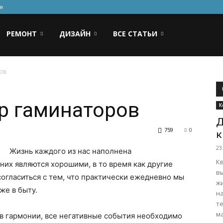
я
РЕМОНТ
ДИЗАЙН
ВСЕ СТАТЬИ
ов
р гаминаторов
К
Д
759
0
к
23
Жизнь каждого из нас наполнена
К
них являются хорошими, в то время как другие
в
согласиться с тем, что практически ежедневно мы
ж
же в быту.
н
т
ма
 в гармонии, все негативные события необходимо