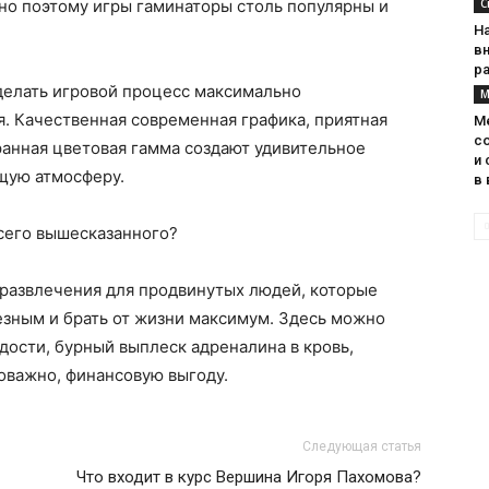
но поэтому игры гаминаторы столь популярны и
С
На
в
р
елать игровой процесс максимально
М
. Качественная современная графика, приятная
М
с
ранная цветовая гамма создают удивительное
и 
щую атмосферу.
в 
сего вышесказанного?
 развлечения для продвинутых людей, которые
езным и брать от жизни максимум. Здесь можно
дости, бурный выплеск адреналина в кровь,
оважно, финансовую выгоду.
Следующая статья
Что входит в курс Вершина Игоря Пахомова?