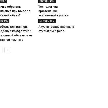
порт
Материалы
 что обратить
Технологиии
нимание при выборе
применения
абочей обуви?
асфальтной крошки
ебель
Интерьеры
ебель для ванной:
Акустические кабины в
оздание комфортной
открытом офисе
стильной обстановки
ванной комнате