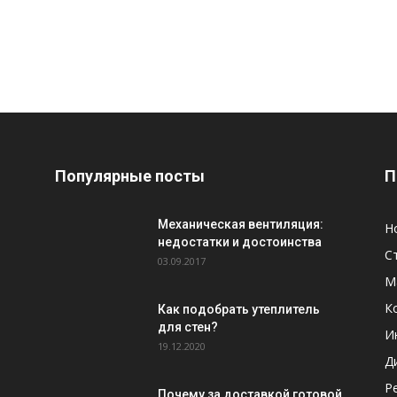
Популярные посты
П
Механическая вентиляция:
Н
недостатки и достоинства
С
03.09.2017
М
К
Как подобрать утеплитель
для стен?
И
19.12.2020
Д
Р
Почему за доставкой готовой