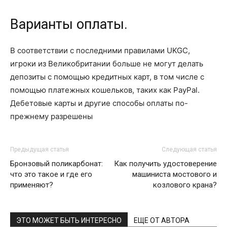
Варианты оплаты.
В соответствии с последними правилами UKGC,
игроки из Великобритании больше не могут делать
депозиты с помощью кредитных карт, в том числе с
помощью платежных кошельков, таких как PayPal.
Дебетовые карты и другие способы оплаты по-
прежнему разрешены
Предыдущая статья
Следующая статья
Бронзовый поликарбонат:
Как получить удостоверение
что это такое и где его
машиниста мостового и
применяют?
козлового крана?
ЭТО МОЖЕТ БЫТЬ ИНТЕРЕСНО
ЕЩЕ ОТ АВТОРА