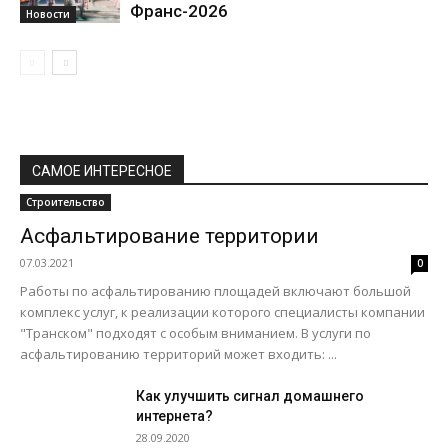
Франс-2026
Новости
САМОЕ ИНТЕРЕСНОЕ
Строительство
Асфальтирование территории
07.03.2021
0
Работы по асфальтированию площадей включают большой
комплекс услуг, к реализации которого специалисты компании
"Транском" подходят с особым вниманием. В услуги по
асфальтированию территорий может входить: ...
Как улучшить сигнал домашнего
интернета?
28.09.2020