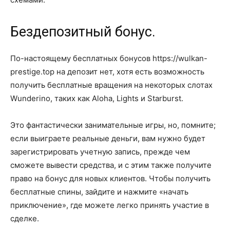
Бездепозитный бонус.
По-настоящему бесплатных бонусов https://wulkan-
prestige.top на депозит нет, хотя есть возможность
получить бесплатные вращения на некоторых слотах
Wunderino, таких как Aloha, Lights и Starburst.
Это фантастически занимательные игры, но, помните;
если выиграете реальные деньги, вам нужно будет
зарегистрировать учетную запись, прежде чем
сможете вывести средства, и с этим также получите
право на бонус для новых клиентов. Чтобы получить
бесплатные спины, зайдите и нажмите «начать
приключение», где можете легко принять участие в
сделке.