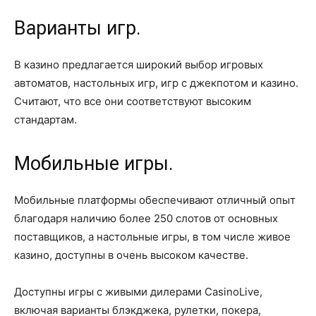
Варианты игр.
В казино предлагается широкий выбор игровых
автоматов, настольных игр, игр с джекпотом и казино.
Считают, что все они соответствуют высоким
стандартам.
Мобильные игры.
Мобильные платформы обеспечивают отличный опыт
благодаря наличию более 250 слотов от основных
поставщиков, а настольные игры, в том числе живое
казино, доступны в очень высоком качестве.
Доступны игры с живыми дилерами CasinoLive,
включая варианты блэкджека, рулетки, покера,