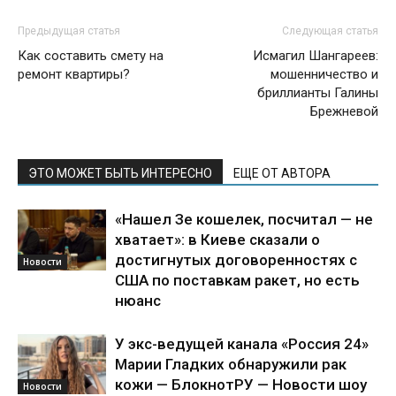
Предыдущая статья
Следующая статья
Как составить смету на
Исмагил Шангареев:
ремонт квартиры?
мошенничество и
бриллианты Галины
Брежневой
ЭТО МОЖЕТ БЫТЬ ИНТЕРЕСНО
ЕЩЕ ОТ АВТОРА
«Нашел Зе кошелек, посчитал — не
хватает»: в Киеве сказали о
достигнутых договоренностях с
Новости
США по поставкам ракет, но есть
нюанс
У экс-ведущей канала «Россия 24»
Марии Гладких обнаружили рак
кожи — БлокнотРУ — Новости шоу
Новости