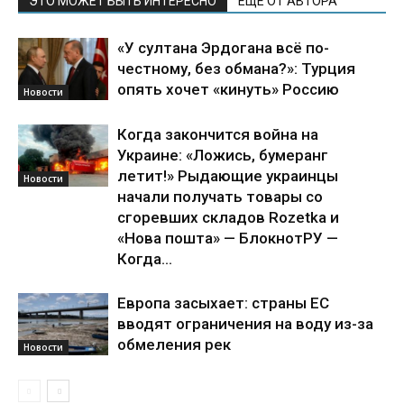
ЭТО МОЖЕТ БЫТЬ ИНТЕРЕСНО
ЕЩЕ ОТ АВТОРА
«У султана Эрдогана всё по-
честному, без обмана?»: Турция
опять хочет «кинуть» Россию
Новости
Когда закончится война на
Украине: «Ложись, бумеранг
летит!» Рыдающие украинцы
Новости
начали получать товары со
сгоревших складов Rozetka и
«Нова пошта» — БлокнотРУ —
Когда...
Европа засыхает: страны ЕС
вводят ограничения на воду из-за
обмеления рек
Новости