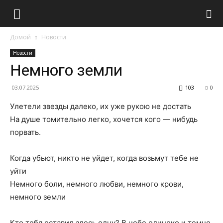
Домой
Новости
Новости
Немного земли
03.07.2025
103
0
Улетели звезды далеко, их уже рукою не достать
На душе томительно легко, хочется кого — нибудь
порвать.
Когда убьют, никто не уйдет, когда возьмут тебе не
уйти
Немного боли, немного любви, немного крови,
немного земли
Кто тебя оставил здесь одну? В небе одиноко и темно