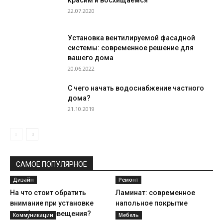
красим и восхищаемся
22.07.2020
Установка вентилируемой фасадной
системы: современное решение для
вашего дома
20.06.2022
С чего начать водоснабжение частного
дома?
21.10.2019
САМОЕ ПОПУЛЯРНОЕ
Дизайн
Ремонт
На что стоит обратить
Ламинат: современное
внимание при установке
напольное покрытие
столбиков освещения?
Коммуникации
Мебель