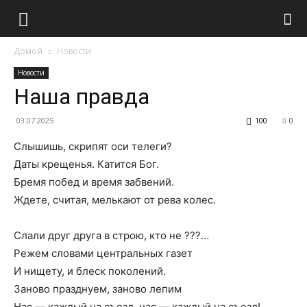
Домой
Новости
Новости
Наша правда
03.07.2025
100
0
Слышишь, скрипят оси телеги?
Даты крещенья. Катится Бог.
Бремя побед и время забвений.
Ждете, считая, мелькают от рева колес.
Слали друг друга в строю, кто не ???…
Режем словами центральных газет
И нищету, и блеск поколений.
Заново празднуем, заново лепим
Нас — каждый на съезд, нас — каждый на съезд!