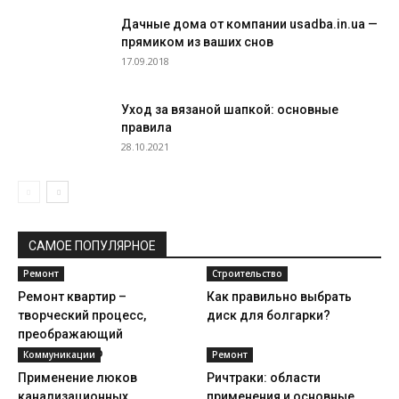
Дачные дома от компании usadba.in.ua —
прямиком из ваших снов
17.09.2018
Уход за вязаной шапкой: основные
правила
28.10.2021
САМОЕ ПОПУЛЯРНОЕ
Ремонт
Строительство
Ремонт квартир –
Как правильно выбрать
творческий процесс,
диск для болгарки?
преображающий
пространство
Коммуникации
Ремонт
Применение люков
Ричтраки: области
канализационных
применения и основные