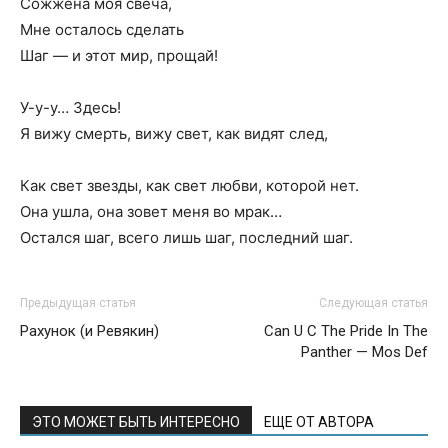
Сожжена моя свеча,
Мне осталось сделать
Шаг — и этот мир, прощай!
У-у-у… Здесь!
Я вижу смерть, вижу свет, как видят след,
Как свет звезды, как свет любви, которой нет.
Она ушла, она зовет меня во мрак…
Остался шаг, всего лишь шаг, последний шаг.
Предыдущая статья
Следующая статья
Рахунок (и Ревякин)
Can U C The Pride In The
Panther — Mos Def
ЭТО МОЖЕТ БЫТЬ ИНТЕРЕСНО
ЕЩЕ ОТ АВТОРА