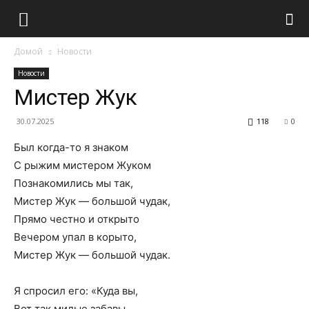
Домой
Новости
Новости
Мистер Жук
30.07.2025
118
0
Был когда-то я знаком
C рыжим мистером Жуком
Познакомились мы так,
Мистер Жук — большой чудак,
Прямо честно и открыто
Вечером упал в корыто,
Мистер Жук — большой чудак.
Я спрoсил его: «Куда вы,
Вот так милые забавы,