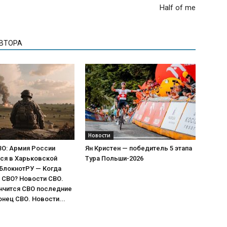
Half of me
АВТОРА
Новости
ВО: Армия России
Ян Кристен — победитель 5 этапа
ся в Харьковской
Тура Польши-2026
 БлокнотРУ — Когда
 СВО? Новости СВО.
нчится СВО последние
онец СВО. Новости...