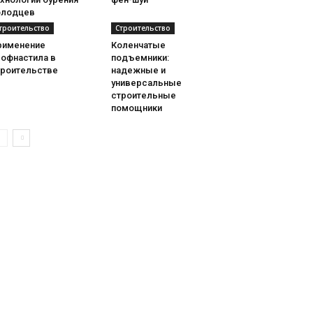
олодцев
троительство
Строительство
рименение
Коленчатые
рофнастила в
подъемники:
троительстве
надежные и
универсальные
строительные
помощники