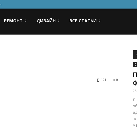
я
РЕМОНТ
ДИЗАЙН
ВСЕ СТАТЬИ
С
П
121
0
ф
25
Л
о
ед
п
ма