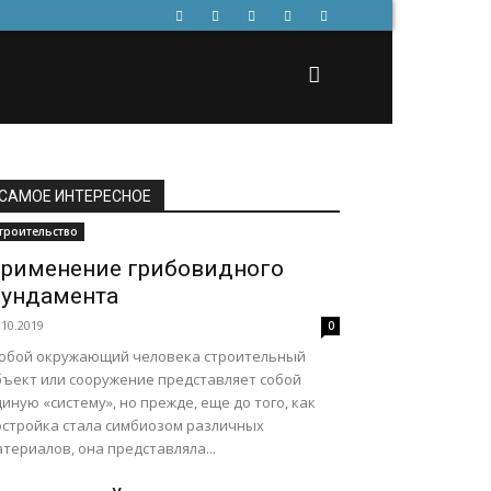
САМОЕ ИНТЕРЕСНОЕ
троительство
рименение грибовидного
ундамента
.10.2019
0
юбой окружающий человека строительный
бъект или сооружение представляет собой
иную «систему», но прежде, еще до того, как
остройка стала симбиозом различных
териалов, она представляла...