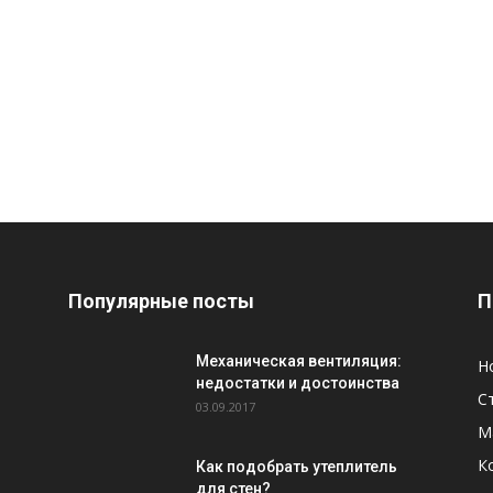
Популярные посты
П
Механическая вентиляция:
Н
недостатки и достоинства
С
03.09.2017
М
К
Как подобрать утеплитель
для стен?