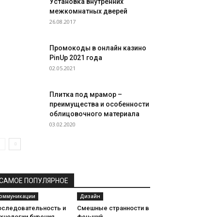
Установка внутренних
межкомнатных дверей
26.08.2017
Промокоды в онлайн казино
PinUp 2021 года
02.05.2021
Плитка под мрамор –
преимущества и особенности
облицовочного материала
03.02.2020
САМОЕ ПОПУЛЯРНОЕ
оммуникации
Дизайн
оследовательность и
Смешные странности в
хнологии бурения
фен-шуй