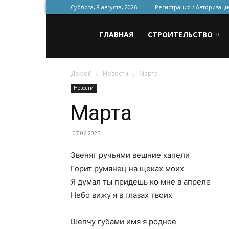
Суббота, 8 августа, 2026
Регистрация / Авторизаци
Всё
ГЛАВНАЯ
СТРОИТЕЛЬСТВО
Домой
Новости
Марта
для
Новости
Марта
строительства
07.06.2025
Звенят ручьями вешние капели
и
Горит румянец на щеках моих
Я думал ты придешь ко мне в апреле
Небо вижу я в глазах твоих
ремонта
Шепчу губами имя я родное