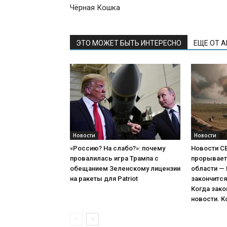
Чёрная Кошка
ЭТО МОЖЕТ БЫТЬ ИНТЕРЕСНО
ЕЩЕ ОТ 
Новости
Новости
«Россию? На слабо?»: почему
Новости С
провалилась игра Трампа с
прорывает
обещанием Зеленскому лицензии
области —
на ракеты для Patriot
закончится
Когда зако
новости. К