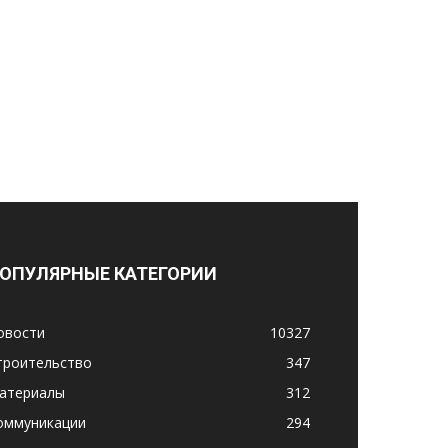
ОПУЛЯРНЫЕ КАТЕГОРИИ
овости
10327
троительство
347
атериалы
312
оммуникации
294