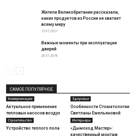
Жители Великобритании рассказали,
каких продуктов из России не хватает
всему миру
13.07.2021
Важные моменты при эксплуатации
дверей
28.01.2018
САМОЕ ПОПУЛЯРНОЕ
Коммуникации
Здоровье
Актуальное применение
Особенности Стоматологии
тепловых насосов воздух
Светланы Емельяновой
вода
Строительство
Интерьеры
Устройство теплого пола
«Дымоход Мастер»:
качественный монтаж