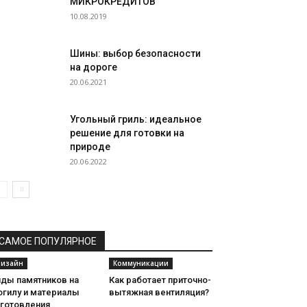
МИКРОКРЕДИТОВ
10.08.2019
Шины: выбор безопасности
на дороге
20.06.2021
Угольный гриль: идеальное
решение для готовки на
природе
20.06.2022
САМОЕ ПОПУЛЯРНОЕ
изайн
Коммуникации
иды памятников на
Как работает приточно-
огилу и материалы
вытяжная вентиляция?
зготовления