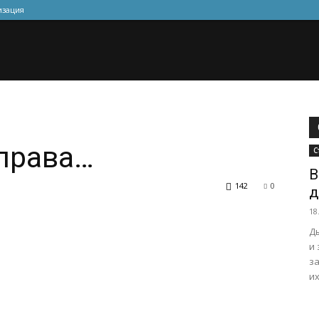
изация
права…
С
В
142
0
д
18
Д
и
з
их