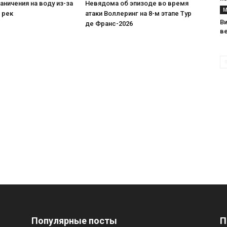
аничения на воду из-за
Невядома об эпизоде во время
М
 рек
атаки Воллеринг на 8-м этапе Тур
В
де Франс-2026
в
Популярные посты
П