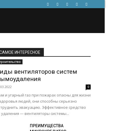
САМОЕ ИНТЕРЕСНОЕ
троительство
иды вентиляторов систем
ымоудаления
.03.2022
0
ым и угарный газ при пожарах опасны для жизни
 здоровья людей, они способны серьезно
атруднить эвакуацию. Эффективное средство
 удаления — вентиляторы системы...
ПРЕИМУЩЕСТВА