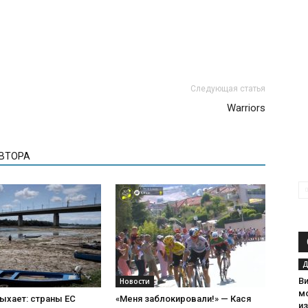
Следующая статья
Warriors
АВТОРА
Д
В
Новости
м
ыхает: страны ЕС
«Меня заблокировали!» — Кася
и