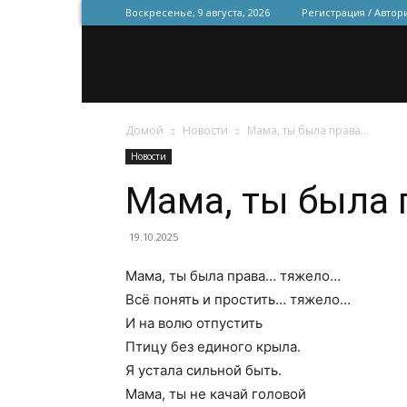
Воскресенье, 9 августа, 2026
Регистрация / Автор
Домой
Новости
Мама, ты была права…
Новости
Мама, ты была 
19.10.2025
Мама, ты была права… тяжело…
Всё понять и простить… тяжело…
И на волю отпустить
Птицу без единого крыла.
Я устала сильной быть.
Мама, ты не качай головой