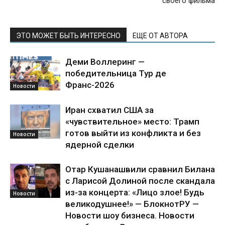
своего фильма
ЭТО МОЖЕТ БЫТЬ ИНТЕРЕСНО
ЕЩЕ ОТ АВТОРА
Деми Воллеринг —
победительница Тур де
Франс-2026
Новости
Иран схватил США за
«чувствительное» место: Трамп
готов выйти из конфликта и без
Новости
ядерной сделки
Отар Кушанашвили сравнил Билана
с Ларисой Долиной после скандала
из-за концерта: «Лицо злое! Будь
Новости
великодушнее!» — БлокнотРУ —
Новости шоу бизнеса. Новости