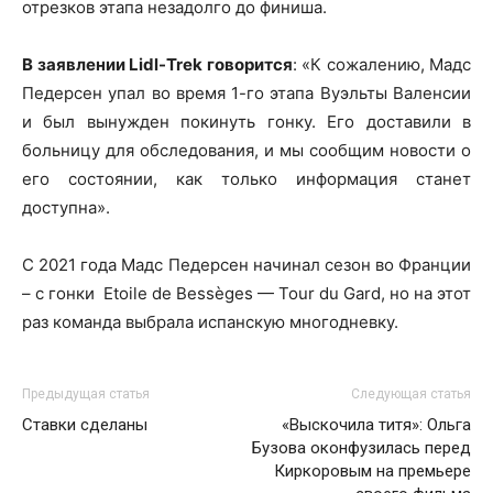
отрезков этапа незадолго до финиша.
В заявлении Lidl-Trek говорится
: «К сожалению, Мадс
Педерсен упал во время 1-го этапа Вуэльты Валенсии
и был вынужден покинуть гонку. Его доставили в
больницу для обследования, и мы сообщим новости о
его состоянии, как только информация станет
доступна».
С 2021 года Мадс Педерсен начинал сезон во Франции
– с гонки Etoile de Bessèges — Tour du Gard, но на этот
раз команда выбрала испанскую многодневку.
Предыдущая статья
Следующая статья
Ставки сделаны
«Выскочила титя»: Ольга
Бузова оконфузилась перед
Киркоровым на премьере