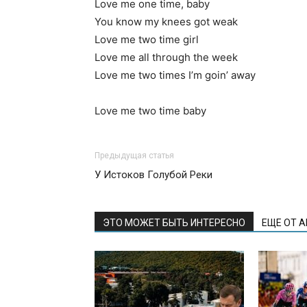
Love me one time, baby
You know my knees got weak
Love me two time girl
Love me all through the week
Love me two times I’m goin’ away
Love me two time baby
Предыдущая статья
У Истоков Голубой Реки
ЭТО МОЖЕТ БЫТЬ ИНТЕРЕСНО
ЕЩЕ ОТ 