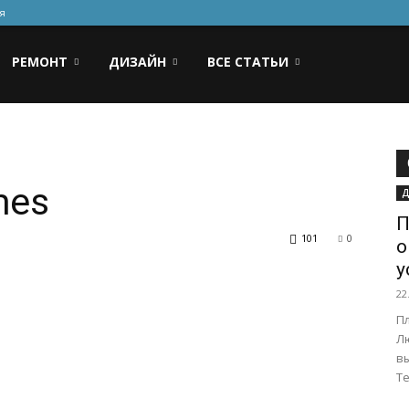
я
РЕМОНТ
ДИЗАЙН
ВСЕ СТАТЬИ
mes
Д
П
101
0
о
у
22
Пл
Л
вы
Те