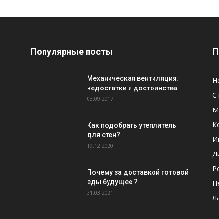
Популярные посты
П
Механическая вентиляция:
Н
недостатки и достоинства
С
03.09.2017
М
К
Как подобрать утеплитель
для стен?
И
19.12.2020
Д
Р
Почему за доставкой готовой
еды будущее ?
Н
31.03.2021
Л