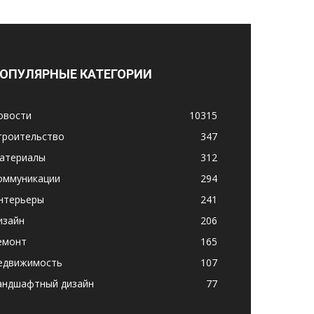
ОПУЛЯРНЫЕ КАТЕГОРИИ
овости
10315
троительство
347
атериалы
312
оммуникации
294
нтерьеры
241
изайн
206
емонт
165
едвижимость
107
андшафтный дизайн
77