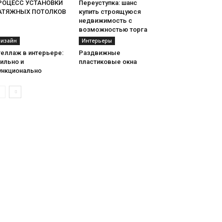
РОЦЕСС УСТАНОВКИ
Переуступка: шанс
АТЯЖНЫХ ПОТОЛКОВ
купить строящуюся
недвижимость с
возможностью торга
изайн
Интерьеры
теллаж в интерьере:
Раздвижные
ильно и
пластиковые окна
ункционально