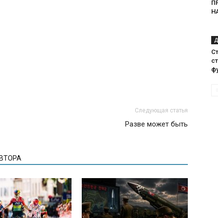
П
Н
Д
С
ст
ф
Следующая статья
Разве может быть
АВТОРА