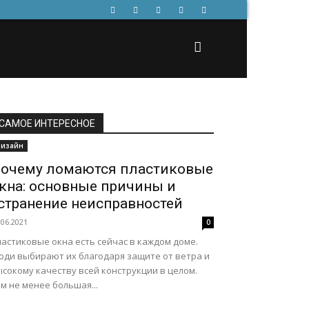
САМОЕ ИНТЕРЕСНОЕ
изайн
очему ломаются пластиковые
кна: основные причины и
странение неисправностей
.06.2021
0
астиковые окна есть сейчас в каждом доме.
юди выбирают их благодаря защите от ветра и
сокому качеству всей конструкции в целом.
м не менее большая...