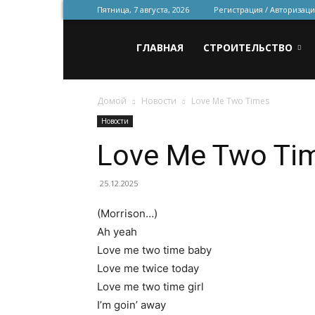
Пятница, 7 августа, 2026
Регистрация / Авторизаци
Всё
ГЛАВНАЯ
СТРОИТЕЛЬСТВО
Домой
Новости
Love Me Two Times
для
Новости
Love Me Two Ti
строительства
25.12.2025
(Morrison…)
и
Ah yeah
Love me two time baby
Love me twice today
ремонта
Love me two time girl
I’m goin’ away