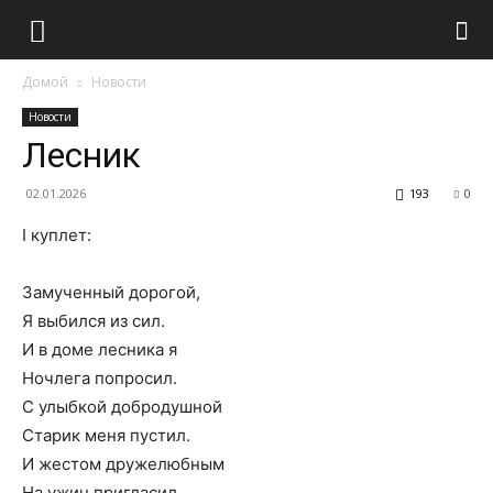
Домой
Новости
Новости
Лесник
02.01.2026
193
0
I куплет:
Замученный дорогой,
Я выбился из сил.
И в доме лесника я
Ночлега попросил.
С улыбкой добродушной
Старик меня пустил.
И жестом дружелюбным
На ужин пригласил.