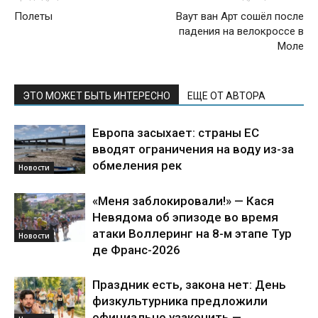
Полеты
Ваут ван Арт сошёл после
падения на велокроссе в
Моле
ЭТО МОЖЕТ БЫТЬ ИНТЕРЕСНО
ЕЩЕ ОТ АВТОРА
Европа засыхает: страны ЕС
вводят ограничения на воду из-за
обмеления рек
Новости
«Меня заблокировали!» — Кася
Невядома об эпизоде во время
атаки Воллеринг на 8-м этапе Тур
Новости
де Франс-2026
Праздник есть, закона нет: День
физкультурника предложили
официально узаконить —