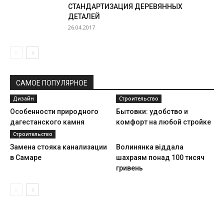
СТАНДАРТИЗАЦИЯ ДЕРЕВЯННЫХ
ДЕТАЛЕЙ
26.04.2017
САМОЕ ПОПУЛЯРНОЕ
Дизайн
Строительство
Особенности природного
Бытовки: удобство и
дагестанского камня
комфорт на любой стройке
Строительство
Замена стояка канализации
Волинянка віддала
в Самаре
шахраям понад 100 тисяч
гривень