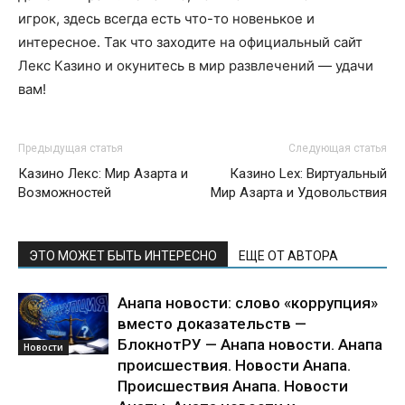
игрок, здесь всегда есть что-то новенькое и
интересное. Так что заходите на официальный сайт
Лекс Казино и окунитесь в мир развлечений — удачи
вам!
Предыдущая статья
Следующая статья
Казино Лекс: Мир Азарта и
Казино Lex: Виртуальный
Возможностей
Мир Азарта и Удовольствия
ЭТО МОЖЕТ БЫТЬ ИНТЕРЕСНО
ЕЩЕ ОТ АВТОРА
Анапа новости: слово «коррупция»
вместо доказательств —
БлокнотРУ — Анапа новости. Анапа
Новости
происшествия. Новости Анапа.
Происшествия Анапа. Новости