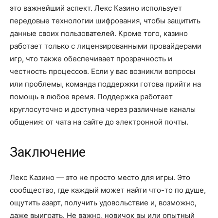
это важнейший аспект. Лекс Казино использует
передовые технологии шифрования, чтобы защитить
данные своих пользователей. Кроме того, казино
работает только с лицензированными провайдерами
игр, что также обеспечивает прозрачность и
честность процессов. Если у вас возникли вопросы
или проблемы, команда поддержки готова прийти на
помощь в любое время. Поддержка работает
круглосуточно и доступна через различные каналы
общения: от чата на сайте до электронной почты.
Заключение
Лекс Казино — это не просто место для игры. Это
сообщество, где каждый может найти что-то по душе,
ощутить азарт, получить удовольствие и, возможно,
даже выиграть. Не важно, новичок вы или опытный