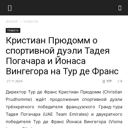
Домой
Новости
Новости
Кристиан Прюдомм о
спортивной дуэли Тадея
Погачара и Йонаса
Вингегора на Тур де Франс
27.11.2024
177
0
Директор Тур де Франс Кристиан Прюдомм (Christian
Prudhomme) ждёт продолжения спортивной дуэли
трёхкратного победителя французского Гранд-тура
Тадея Погачара (UAE Team Emirates) и двукратного
победителя Тур де Франс Йонаса Вингегора (Visma