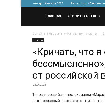
Четверг, 6 августа, 2026
Регистрация / Авторизаци
Всё
ГЛАВНАЯ
СТРОИТЕЛЬСТВО
Домой
Новости
«Кричать, что я сильнее, —
для
Новости
«Кричать, что я
строительства
бессмысленно»,
и
от российской
28.06.2026
ремонта
Топовая российская велокоманда «Мараф
и откровенный разговор о жизни про