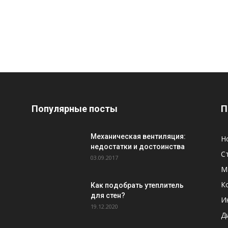
Популярные посты
П
Механическая вентиляция:
Н
недостатки и достоинства
С
03.09.2017
М
К
Как подобрать утеплитель
для стен?
И
19.12.2020
Д