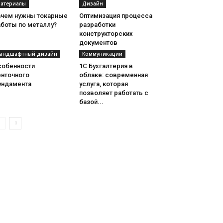
атериалы
Дизайн
ачем нужны токарные
Оптимизация процесса
аботы по металлу?
разработки
конструкторских
документов
андшафтный дизайн
Коммуникации
собенности
1С Бухгалтерия в
енточного
облаке: современная
ундамента
услуга, которая
позволяет работать с
базой...