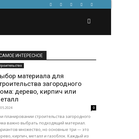
САМОЕ ИНТЕРЕСНОЕ
троительство
ыбор материала для
троительства загородного
ома: дерево, кирпич или
еталл
.05.2024
0
ри планировании строительства загородного
ома важно выбрать подходящий материал.
ариантов множество, но основные три — это
рево, кирпич, металл и газоблок. Каждый из