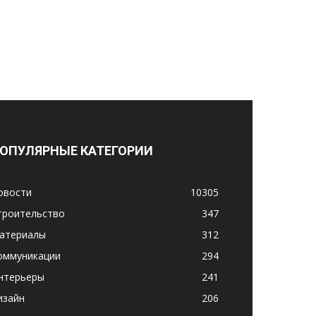
ОПУЛЯРНЫЕ КАТЕГОРИИ
овости
10305
троительство
347
атериалы
312
оммуникации
294
нтерьеры
241
изайн
206