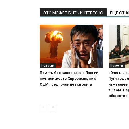
ЭТО МОЖЕТ БЫТЬ ИНТЕРЕСНО
ЕЩЕ ОТ 
Новости
Новости
Память без виновника: в Японии
«Очень и о
почтили жертв Хиросимы, но о
Путин сде
США предпочли не говорить
изменений 
тылом. Пер
обществе