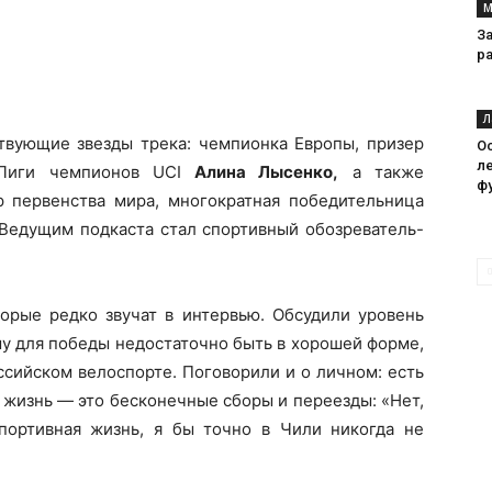
М
З
р
Л
твующие звезды трека: чемпионка Европы, призер
О
л
 Лиги чемпионов UCI
Алина Лысенко,
а также
ф
р первенства мира, многократная победительница
 Ведущим подкаста стал спортивный обозреватель-
орые редко звучат в интервью. Обсудили уровень
у для победы недостаточно быть в хорошей форме,
ссийском велоспорте. Поговорили и о личном: есть
 жизнь — это бесконечные сборы и переезды: «Нет,
портивная жизнь, я бы точно в Чили никогда не