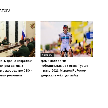
АВТОРА
Новости
чень давно назрело»:
Деми Воллеринг —
лал ряд важных
победительница 5 этапа Тур де
в руководстве СВО и
Франс-2026, Марлен Ройссер
вая реакция в
удержала жёлтую майку