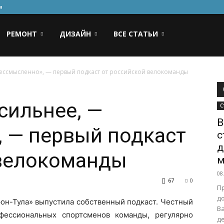
я
РЕМОНТ
ДИЗАЙН
ВСЕ СТАТЬИ
 бессмысленно», — первый подкаст от российской велокоманды
 сильнее, —
С
В
 — первый подкаст
с
д
 велокоманды
м
08
67
0
П
д
он-Тула» выпустила собственный подкаст. Честный
В
фессиональных спортсменов команды, регулярно
де