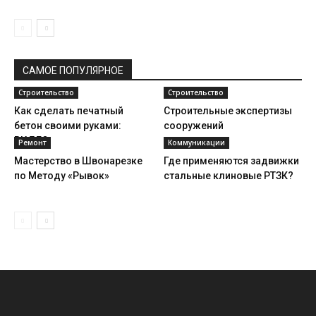
САМОЕ ПОПУЛЯРНОЕ
Строительство
Строительство
Как сделать печатный
Строительные экспертизы
бетон своими руками:
сооружений
ВИДЕО
Ремонт
Коммуникации
Мастерство в Швонарезке
Где применяются задвижки
по Методу «Рывок»
стальные клиновые РТЗК?