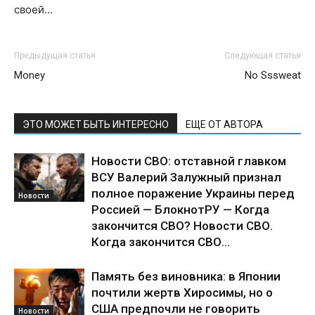
своей…
Предыдущая статья
Следующая статья
Money
No Sssweat
ЭТО МОЖЕТ БЫТЬ ИНТЕРЕСНО
ЕЩЕ ОТ АВТОРА
Новости СВО: отставной главком
ВСУ Валерий Залужный признал
полное поражение Украины перед
Новости
Россией — БлокнотРУ — Когда
закончится СВО? Новости СВО.
Когда закончится СВО...
Память без виновника: в Японии
почтили жертв Хиросимы, но о
США предпочли не говорить
Новости