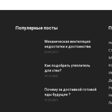
Популярные посты
П
Механическая вентиляция:
Н
недостатки и достоинства
С
03.09.2017
М
К
Как подобрать утеплитель
для стен?
И
19.12.2020
Д
Р
Почему за доставкой готовой
еды будущее ?
Н
31.03.2021
Л