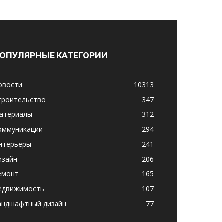
ОПУЛЯРНЫЕ КАТЕГОРИИ
овости
10313
троительство
347
атериалы
312
оммуникации
294
нтерьеры
241
изайн
206
емонт
165
едвижимость
107
андшафтный дизайн
77