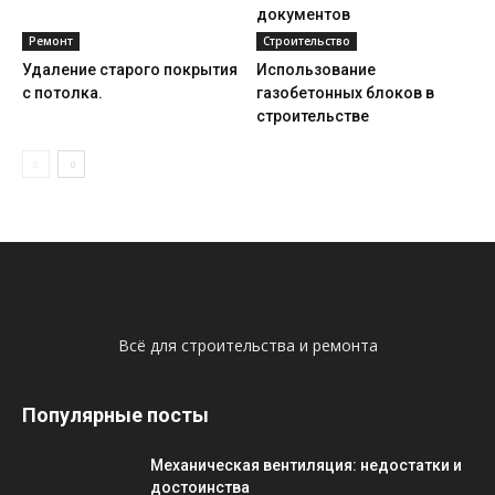
документов
Ремонт
Строительство
Удаление старого покрытия
Использование
с потолка.
газобетонных блоков в
строительстве
Всё для строительства и ремонта
Популярные посты
Механическая вентиляция: недостатки и
достоинства