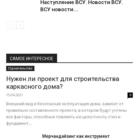
Наступление ВСУ. Новости ВСУ.
ВСУ новости....
САМОЕ ИНТЕРЕСНОЕ
Строительство
Нужен ли проект для строительства
каркасного дома?
15.04.2021
0
Внешний вид и безопасная эксплуатация дома, зависит от
правильно составленного проекта, в котором будут учтены
все факторы, способные повлиять на целостность стен и
фундамент....
Мерчандайзинг как инструмент