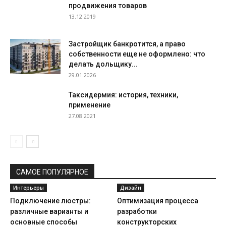
продвижения товаров
13.12.2019
Застройщик банкротится, а право
собственности еще не оформлено: что
делать дольщику...
29.01.2026
Таксидермия: история, техники,
применение
27.08.2021
САМОЕ ПОПУЛЯРНОЕ
Интерьеры
Дизайн
Подключение люстры:
Оптимизация процесса
различные варианты и
разработки
основные способы
конструкторских