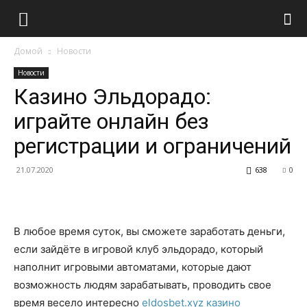
Домой
Новости
Новости
Казино Эльдорадо:
играйте онлайн без
регистрации и ограничений
21.07.2020
638
0
В любое время суток, вы сможете заработать деньги,
если зайдёте в игровой клуб эльдорадо, который
наполнит игровыми автоматами, которые дают
возможность людям зарабатывать, проводить свое
время весело интересно
eldosbet.xyz казино