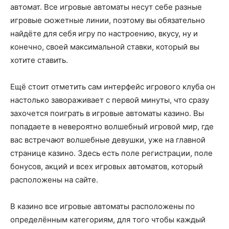
автомат. Все игровые автоматы несут себе разные
игровые сюжетные линии, поэтому вы обязательно
найдёте для себя игру по настроению, вкусу, ну и
конечно, своей максимальной ставки, который вы
хотите ставить.
Ещё стоит отметить сам интерфейс игрового клуба он
настолько завораживает с первой минуты, что сразу
захочется поиграть в игровые автоматы казино. Вы
попадаете в невероятно волшебный игровой мир, где
вас встречают волшебные девушки, уже на главной
странице казино. Здесь есть поле регистрации, поле
бонусов, акций и всех игровых автоматов, который
расположены на сайте.
В казино все игровые автоматы расположены по
определённым категориям, для того чтобы каждый