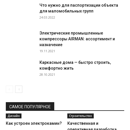
Что нужно для паспортизации объекта
для маломобильных групп
24.03.2022
Электрические промышленные
компрессоры AIRMAN: ассортимент и
назначение
19.11.2021
Каркасные дома — быстро строить,
комфортно жить
28.10.2021
САМОЕ ПОПУЛЯРНОЕ
Дизайн
Строительство
Как устроен электрокамин?
Качественная и
оперативная разработка