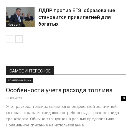
ЛДПР против ЕГЭ: образование
становится привилегией для
богатых
Новости
САМОЕ ИНТЕРЕСНОЕ
Коммуникации
Особенности учета расхода топлива
09.09.2020
0
Учет расхода топлива является определенной величиной,
которая отражает среднюю потребность для разного вида
транспорта. Обычно это нужно на разных предприятиях.
Правильное списание на использование...