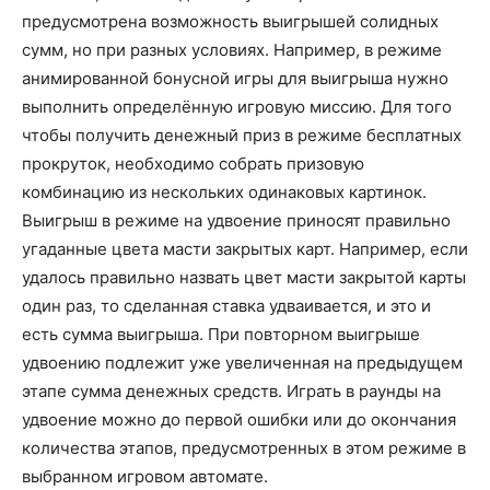
предусмотрена возможность выигрышей солидных
сумм, но при разных условиях. Например, в режиме
анимированной бонусной игры для выигрыша нужно
выполнить определённую игровую миссию. Для того
чтобы получить денежный приз в режиме бесплатных
прокруток, необходимо собрать призовую
комбинацию из нескольких одинаковых картинок.
Выигрыш в режиме на удвоение приносят правильно
угаданные цвета масти закрытых карт. Например, если
удалось правильно назвать цвет масти закрытой карты
один раз, то сделанная ставка удваивается, и это и
есть сумма выигрыша. При повторном выигрыше
удвоению подлежит уже увеличенная на предыдущем
этапе сумма денежных средств. Играть в раунды на
удвоение можно до первой ошибки или до окончания
количества этапов, предусмотренных в этом режиме в
выбранном игровом автомате.