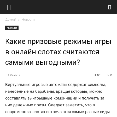
Домой
Новости
Новости
Какие призовые режимы игры
в онлайн слотах считаются
самыми выгодными?
18.07.2019
541
0
Виртуальные игровые автоматы содержат символы,
нанесённые на барабаны, вращая которые, можно
составлять выигрышные комбинации и получать за
них денежные призы. Следует заметить, что в
современных слотах встречаются самые разные виды