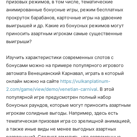
призовых режимов, в том числе, тематические
анимированные бонусные игры, режим бесплатных
прокруток барабанов, карточные игры на удвоение
выигрышей и др. Какие из бонусных режимов могут
приносить азартным игрокам самые существенные
выигрыши?
Изучить характеристики современных слотов с
бонусами можно на примере популярного игрового
автомата Венецианский Карнавал, играть в который
онлайн можно на сайте
https://vulkanplatinum-
2.com/game/view/demo/venetian-carnival
. В этой
популярной игре предусмотрен полный набор
бонусных раундов, которые могут приносить азартным
игрокам солидные выгоды. Например, здесь есть
тематическая призовая игра со зрелищной анимацией,
а также иные виды не менее выгодных азартных
развлечений. Следует заметить, что современные