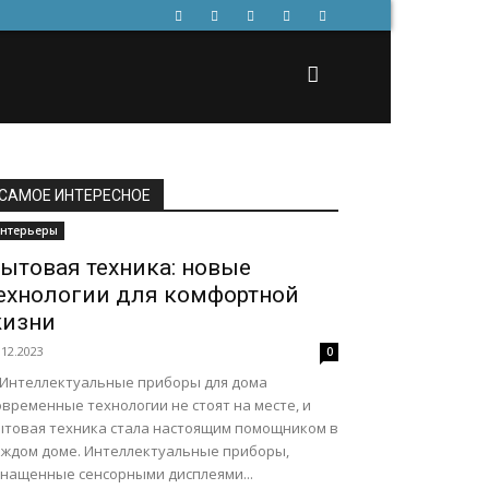
САМОЕ ИНТЕРЕСНОЕ
нтерьеры
ытовая техника: новые
ехнологии для комфортной
изни
.12.2023
0
. Интеллектуальные приборы для дома
временные технологии не стоят на месте, и
ытовая техника стала настоящим помощником в
аждом доме. Интеллектуальные приборы,
снащенные сенсорными дисплеями...