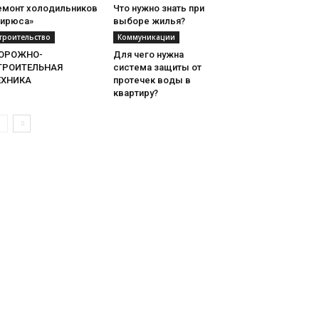
емонт холодильников
Что нужно знать при
Бирюса»
выборе жилья?
троительство
Коммуникации
ОРОЖНО-
Для чего нужна
ТРОИТЕЛЬНАЯ
система защиты от
ЕХНИКА
протечек воды в
квартиру?