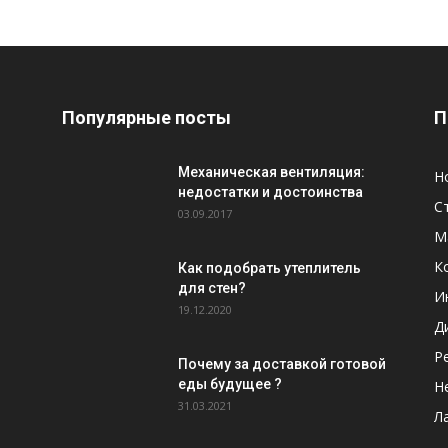
Популярные посты
П
Механическая вентиляция:
Н
недостатки и достоинства
С
03.09.2017
М
К
Как подобрать утеплитель
для стен?
И
19.12.2020
Д
Р
Почему за доставкой готовой
еды будущее ?
Н
31.03.2021
Л