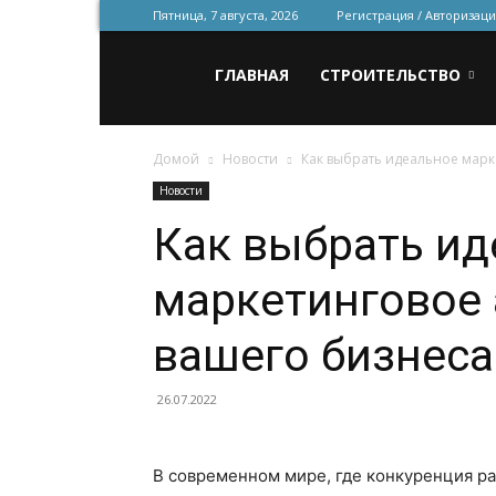
Пятница, 7 августа, 2026
Регистрация / Авторизаци
Всё
ГЛАВНАЯ
СТРОИТЕЛЬСТВО
Домой
Новости
Как выбрать идеальное марк
для
Новости
Как выбрать ид
строительства
маркетинговое 
и
вашего бизнеса
26.07.2022
ремонта
В современном мире, где конкуренция ра