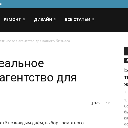
я
РЕМОНТ
ДИЗАЙН
ВСЕ СТАТЬИ
етинговое агентство для вашего бизнеса
еальное
И
Б
агентство для
т
ж
30
1
325
0
Со
б
к
стёт с каждым днём, выбор грамотного
о