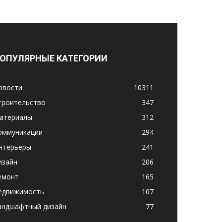
ОПУЛЯРНЫЕ КАТЕГОРИИ
овости
10311
троительство
347
атериалы
312
оммуникации
294
нтерьеры
241
изайн
206
емонт
165
едвижимость
107
андшафтный дизайн
77