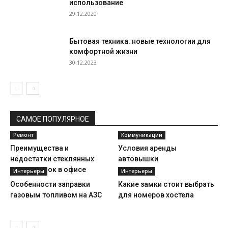
использование
29.12.2020
Бытовая техника: новые технологии для
комфортной жизни
30.12.2023
САМОЕ ПОПУЛЯРНОЕ
Ремонт
Коммуникации
Преимущества и
Условия аренды
недостатки стеклянных
автовышки
перегородок в офисе
Интерьеры
Интерьеры
Особенности заправки
Какие замки стоит выбрать
газовым топливом на АЗС
для номеров хостела