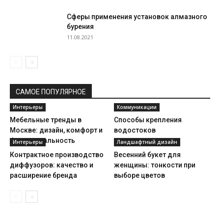
Сферы применения установок алмазного
бурения
11.08.2021
САМОЕ ПОПУЛЯРНОЕ
Интерьеры
Коммуникации
Мебельные тренды в
Способы крепления
Москве: дизайн, комфорт и
водостоков
функциональность
Интерьеры
Ландшафтный дизайн
Контрактное производство
Весенний букет для
диффузоров: качество и
женщины: тонкости при
расширение бренда
выборе цветов