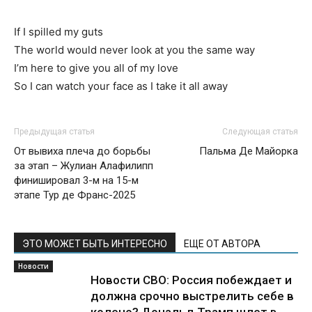
If I spilled my guts
The world would never look at you the same way
I’m here to give you all of my love
So I can watch your face as I take it all away
Предыдущая статья
Следующая статья
От вывиха плеча до борьбы
Пальма Де Майорка
за этап – Жулиан Алафилипп
финишировал 3-м на 15-м
этапе Тур де Франс-2025
ЭТО МОЖЕТ БЫТЬ ИНТЕРЕСНО
ЕЩЕ ОТ АВТОРА
Новости
Новости СВО: Россия побеждает и
должна срочно выстрелить себе в