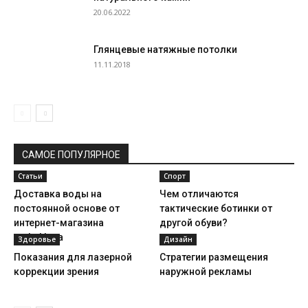
20.06.2022
Глянцевые натяжные потолки
11.11.2018
САМОЕ ПОПУЛЯРНОЕ
Статьи
Спорт
Доставка воды на
Чем отличаются
постоянной основе от
тактические ботинки от
интернет-магазина
другой обуви?
voda.kh.ua
Здоровье
Дизайн
Показания для лазерной
Стратегии размещения
коррекции зрения
наружной рекламы