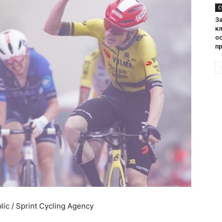
С
З
к
о
п
ic / Sprint Cycling Agency