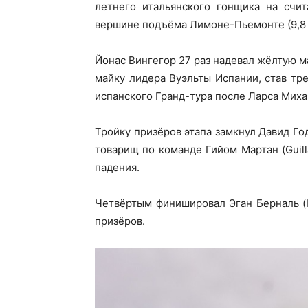
летнего итальянского гонщика на счи
вершине подъёма Лимоне-Пьемонте (9,8 к
Йонас Вингегор 27 раз надевал жёлтую м
майку лидера Вуэльты Испании, став т
испанского Гранд-тура после Ларса Михаэ
Тройку призёров этапа замкнул Давид Год
товарищ по команде Гийом Мартан (Guil
падения.
Четвёртым финишировал Эган Берналь (I
призёров.