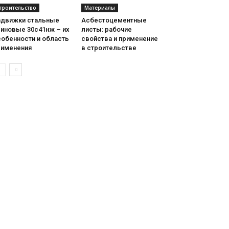
троительство
Материалы
адвижки стальные
Асбестоцементные
линовые 30с41нж – их
листы: рабочие
собенности и область
свойства и применение
рименения
в строительстве