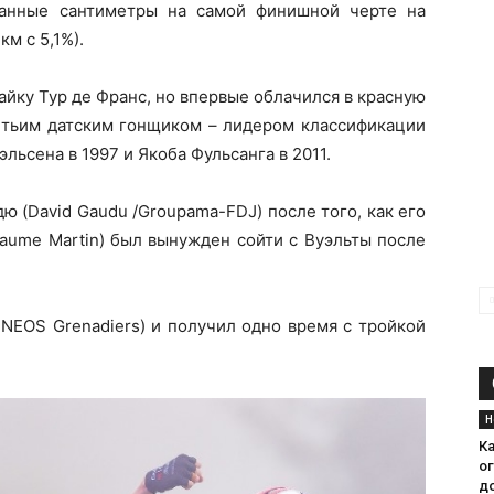
танные сантиметры на самой финишной черте на
м с 5,1%).
айку Тур де Франс, но впервые облачился в красную
ретьим датским гонщиком – лидером классификации
льсена в 1997 и Якоба Фульсанга в 2011.
ю (David Gaudu /Groupama-FDJ) после того, как его
laume Martin) был вынужден сойти с Вуэльты после
NEOS Grenadiers) и получил одно время с тройкой
Н
К
о
д