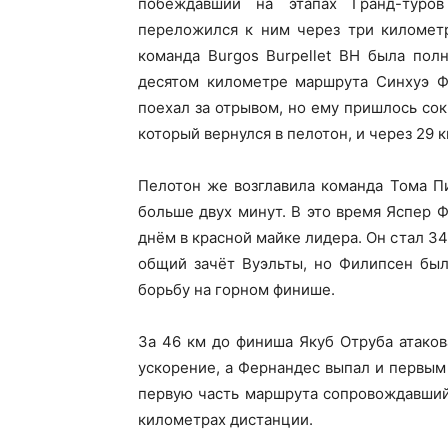
побеждавший на этапах Гранд-туров
переложился к ним через три километр
команда Burgos Burpellet BH была пол
десятом километре маршрута Синхуэ Фе
поехал за отрывом, но ему пришлось со
который вернулся в пелотон, и через 29 
Пелотон же возглавила команда Тома Пи
больше двух минут. В это время Яспер 
днём в красной майке лидера. Он стал 3
общий зачёт Вуэльты, но Филипсен был 
борьбу на горном финише.
За 46 км до финиша Якуб Отруба атаков
ускорение, а Фернандес выпал и первым 
первую часть маршрута сопровождавший
километрах дистанции.