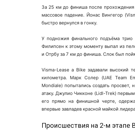
За 25 км до финиша после прохождения 
массовое падение. Йонас Вингегор (Vism
быстро вернулся в гонку.
У подножия финального подъёма трио 
Филипсен к этому моменту выпал из пело
и Отрбу за 7 км до финиша. Слок был по
Visma-Lease a Bike задавали высокий т
километра. Марк Солер (UAE Team Emi
Mondiale) попытались создать просвет, н
атаку. Джулио Чикконе (Lidl-Trek) первы
его прямо на финишной черте, одержа
впервые завладев красной майкой лидера
Происшествия на 2-м этапе 