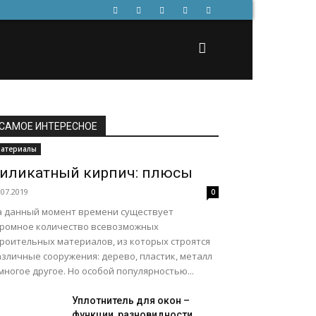
САМОЕ ИНТЕРЕСНОЕ
атериалы
иликатный кирпич: плюсы
.07.2019
0
а данный момент времени существует
громное количество всевозможных
троительных материалов, из которых строятся
зличные сооружения: дерево, пластик, металл
многое другое. Но особой популярностью...
Уплотнитель для окон –
функции, разновидности