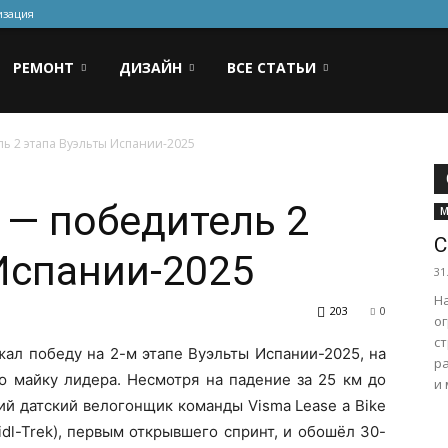
изация
РЕМОНТ
ДИЗАЙН
ВСЕ СТАТЬИ
ь 2 этапа Вуэльты Испании-2025
 — победитель 2
М
С
Испании-2025
31
Н
203
0
о
с
жал победу на 2-м этапе Вуэльты Испании-2025, на
ра
ю майку лидера. Несмотря на падение за 25 км до
и 
й датский велогонщик команды Visma Lease a Bike
idl-Trek), первым открывшего спринт, и обошёл 30-