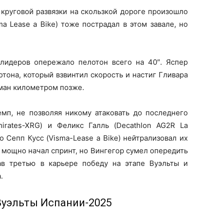
круговой развязки на скользкой дороге произошло
a Lease a Bike) тоже пострадал в этом завале, но
лидеров опережало пелотон всего на 40″. Яспер
тона, который взвинтил скорость и настиг Гливара
йман километром позже.
емп, не позволяя никому атаковать до последнего
rates-XRG) и Феликс Галль (Decathlon AG2R La
о Сепп Кусс (Visma-Lease a Bike) нейтрализовал их
м мощно начал спринт, но Вингегор сумел опередить
в третью в карьере победу на этапе Вуэльты и
.
Вуэльты Испании-2025