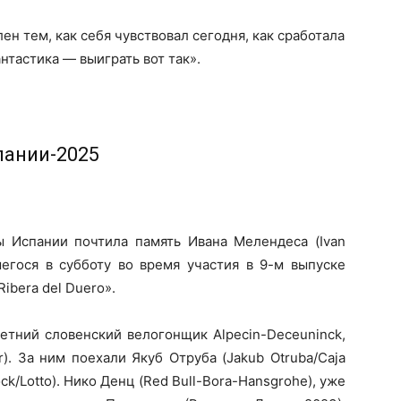
ен тем, как себя чувствовал сегодня, как сработала
нтастика — выиграть вот так».
пании-2025
ы Испании почтила память Ивана Мелендеса (Ivan
шегося в субботу во время участия в 9-м выпуске
Ribera del Duero».
летний словенский велогонщик Alpecin-Deceuninck,
r). За ним поехали Якуб Отруба (Jakub Otruba/Caja
ck/Lotto). Нико Денц (Red Bull-Bora-Hansgrohe), уже