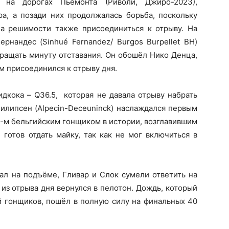
 на дорогах Пьемонта (Риволи, Джиро-2023),
а, а позади них продолжалась борьба, поскольку
на решимости также присоединиться к отрыву. На
рнандес (Sinhué Fernandez/ Burgos Burpellet BH)
кращать минуту отставания. Он обошёл Нико Денца,
км присоединился к отрыву дня.
дкока – Q36.5, которая не давала отрыву набрать
Филипсен (Alpecin-Deceuninck) наслаждался первым
4-м бельгийским гонщиком в истории, возглавившим
готов отдать майку, так как не мог включиться в
ал на подъёме, Гливар и Слок сумели ответить на
из отрыва дня вернулся в пелотон. Дождь, который
 гонщиков, пошёл в полную силу на финальных 40