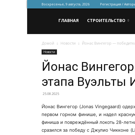
Воскресенье, 9 августа, 2026
Регистрация / Автор
Всё
ГЛАВНАЯ
СТРОИТЕЛЬСТВО
Домой
Новости
Йонас Вингегор — победител
для
Новости
Йонас Вингегор
строительства
этапа Вуэльты 
и
25.08.2025
Йонас Вингегор (Jonas Vingegaard) одер
первом горном финише, и надел красну
ремонта
финиша и повреждённый локоть 28-летни
сразился за победу с Джулио Чикконе (L