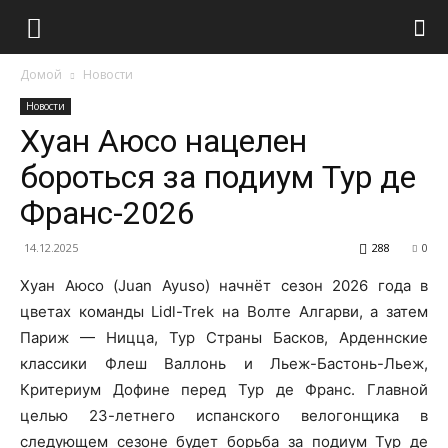
Домой
Новости
Новости
Хуан Аюсо нацелен
бороться за подиум Тур де
Франс-2026
14.12.2025
288
0
Хуан Аюсо (Juan Ayuso) начнёт сезон 2026 года в
цветах команды Lidl-Trek на Волте Алгарви, а затем
Париж — Ницца, Тур Страны Басков, Арденнские
классики Флеш Валлонь и Льеж-Бастонь-Льеж,
Критериум Дофине перед Тур де Франс. Главной
целью 23-летнего испанского велогонщика в
следующем сезоне будет борьба за подиум Тур де