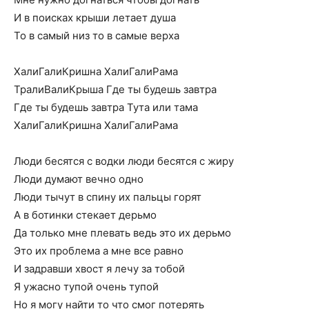
И в поисках крыши летает душа
То в самый низ то в самые верха
ХалиГалиКришна ХалиГалиРама
ТралиВалиКрыша Где ты будешь завтра
Где ты будешь завтра Тута или тама
ХалиГалиКришна ХалиГалиРама
Люди бесятся с водки люди бесятся с жиру
Люди думают вечно одно
Люди тычут в спину их пальцы горят
А в ботинки стекает дерьмо
Да только мне плевать ведь это их дерьмо
Это их проблема а мне все равно
И задравши хвост я лечу за тобой
Я ужасно тупой очень тупой
Но я могу найти то что смог потерять