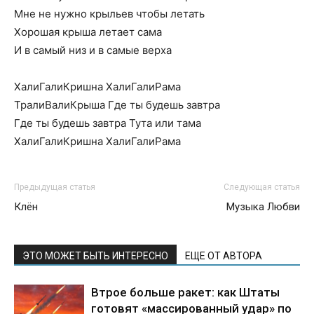
Мне не нужно крыльев чтобы летать
Хорошая крыша летает сама
И в самый низ и в самые верха
ХалиГалиКришна ХалиГалиРама
ТралиВалиКрыша Где ты будешь завтра
Где ты будешь завтра Тута или тама
ХалиГалиКришна ХалиГалиРама
Предыдущая статья
Следующая статья
Клён
Музыка Любви
ЭТО МОЖЕТ БЫТЬ ИНТЕРЕСНО
ЕЩЕ ОТ АВТОРА
Втрое больше ракет: как Штаты
готовят «массированный удар» по