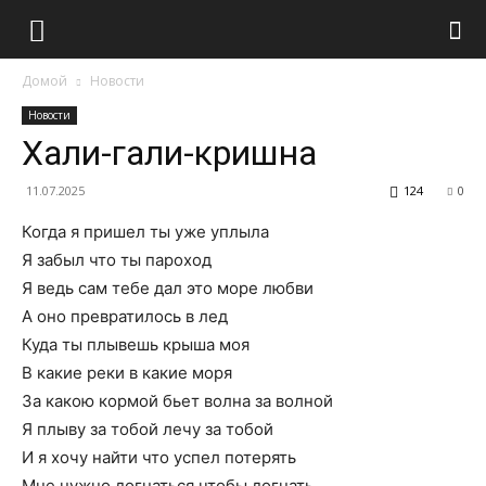
Домой
Новости
Новости
Хали-гали-кришна
11.07.2025
124
0
Когда я пришел ты уже уплыла
Я забыл что ты пароход
Я ведь сам тебе дал это море любви
А оно превратилось в лед
Куда ты плывешь крыша моя
В какие реки в какие моря
За какою кормой бьет волна за волной
Я плыву за тобой лечу за тобой
И я хочу найти что успел потерять
Мне нужно догнаться чтобы догнать