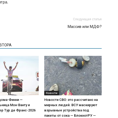
тра.
Следующая статья
Массив или МДФ?
АВТОРА
Новости
дома-Финни —
Новости СВО: это рассчитано на
ница Мон-Ванту и
мирных людей. ВСУ маскируют
ер Тур де Франс-2026
взрывные устройства под
пакеты от сока — БлокнотРУ —