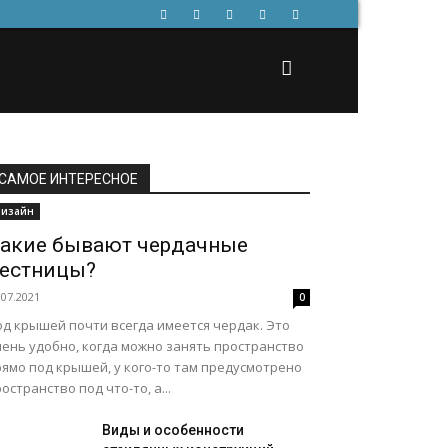
САМОЕ ИНТЕРЕСНОЕ
изайн
акие бывают чердачные
естницы?
.07.2021
0
од крышей почти всегда имеется чердак. Это
чень удобно, когда можно занять пространство
рямо под крышей, у кого-то там предусмотрено
остранство под что-то, а...
Виды и особенности