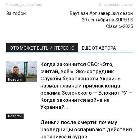
Предыдущая статья
Следующая статья
За тобой
Ваут ван Арт завершил сезон
20 сентября на SUPER 8
Classic-2025
ЭТО МОЖЕТ БЫТЬ ИНТЕРЕСНО
ЕЩЕ ОТ АВТОРА
Когда закончится СВО: «Это,
считай, всё!». Экс-сотрудник
Службы безопасности Украины
Новости
назвал главный признак конца
режима Зеленского — БлокнотРУ —
Когда закончится война на
Украине?...
Новости
Деньги после смерти: почему
наследницы оспаривают действия
нотариуса и судов