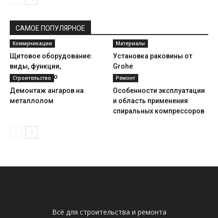
САМОЕ ПОПУЛЯРНОЕ
Коммуникации
Материалы
Щитовое оборудование:
Установка раковины от
виды, функции,
Grohe
производство
Строительство
Ремонт
Демонтаж ангаров на
Особенности эксплуатации
металлолом
и область применения
спиральных компрессоров
Всё для строительства и ремонта