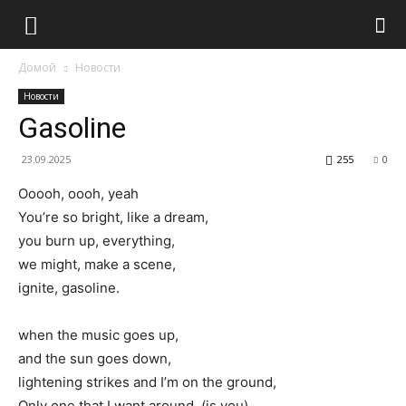
Домой
Новости
Новости
Gasoline
23.09.2025
255
0
Ooooh, oooh, yeah
You’re so bright, like a dream,
you burn up, everything,
we might, make a scene,
ignite, gasoline.
when the music goes up,
and the sun goes down,
lightening strikes and I’m on the ground,
Only one that I want around, (is you)