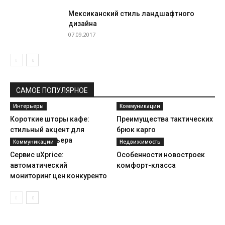
Мексиканский стиль ландшафтного
дизайна
07.09.2017
САМОЕ ПОПУЛЯРНОЕ
Интерьеры
Коммуникации
Короткие шторы кафе:
Преимущества тактических
стильный акцент для
брюк карго
вашего интерьера
Коммуникации
Недвижимость
Сервис uXprice:
Особенности новостроек
автоматический
комфорт-класса
мониторинг цен конкуренто