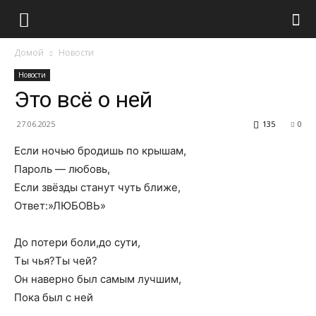
Домой
Новости
Новости
Это всё о ней
27.06.2025
135
0
Если ночью бродишь по крышам,
Пароль — любовь,
Если звёзды станут чуть ближе,
Ответ:»ЛЮБОВЬ»
До потери боли,до сути,
Ты чья?Ты чей?
Он наверно был самым лучшим,
Пока был с ней