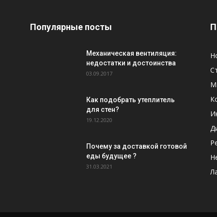
Популярные посты
П
Механическая вентиляция:
Н
недостатки и достоинства
С
03.09.2017
М
К
Как подобрать утеплитель
для стен?
И
19.12.2020
Д
Р
Почему за доставкой готовой
еды будущее ?
Н
31.03.2021
Л