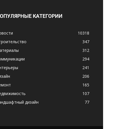
ОПУЛЯРНЫЕ КАТЕГОРИИ
овости
10318
троительство
347
атериалы
312
оммуникации
294
нтерьеры
241
изайн
206
емонт
165
едвижимость
107
андшафтный дизайн
77