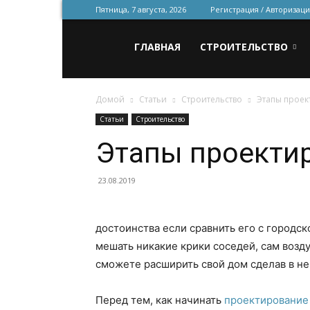
Пятница, 7 августа, 2026
Регистрация / Авторизаци
Всё
ГЛАВНАЯ
СТРОИТЕЛЬСТВО
Домой
Статьи
Строительство
Этапы проек
для
Статьи
Строительство
Этапы проекти
строительства
23.08.2019
и
достоинства если сравнить его с городск
мешать никакие крики соседей, сам возду
сможете расширить свой дом сделав в не
ремонта
Перед тем, как начинать
проектирование