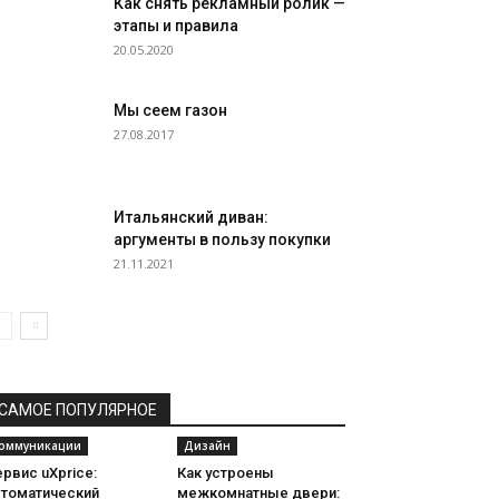
Как снять рекламный ролик —
этапы и правила
20.05.2020
Мы сеем газон
27.08.2017
Итальянский диван:
аргументы в пользу покупки
21.11.2021
САМОЕ ПОПУЛЯРНОЕ
оммуникации
Дизайн
рвис uXprice:
Как устроены
втоматический
межкомнатные двери: