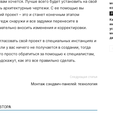
вам хочется. Лучше всего будет установить на свой
м
ть архитектурные чертежи. С ее помощью вы
к
Р
ий проект – это и станет конечным этапом
К
тедж снаружи и все задумки перенесите в
и
мательно вносить изменения и корректировки.
у
м
д
огласовать свой проект в специальных инстанциях и
ли у вас ничего не получается в создании, тогда
это просто обратиться за помощью к специалистам,
дскажут, как это все правильно сделать.
Следующая статья
Монтаж сэндвич-панелей: технология
АВТОРА