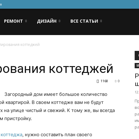
я
РЕМОНТ
ДИЗАЙН
ВСЕ СТАТЬИ
тирования коттеджей
рования коттеджей
М
Р
1168
0
ш
12
Загородный дом имеет большое количество
П
ой квартирой. В своем коттедже вам не будут
в
х на улице чистый и свежий. К тому же, вы всегда
р
м пристройку.
и
ра
 коттеджа
, нужно составить план своего