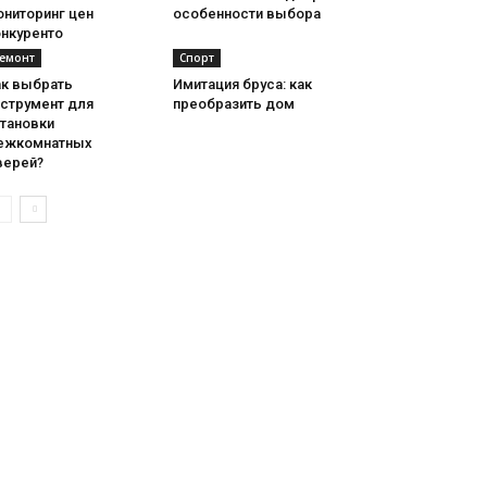
ониторинг цен
особенности выбора
онкуренто
емонт
Спорт
ак выбрать
Имитация бруса: как
нструмент для
преобразить дом
становки
ежкомнатных
верей?