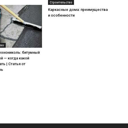
Строительство
Каркасные дома: преимущества
и особенности
тво
ехнониколь: битумный
й — когда какой
ть | Статья от
ль