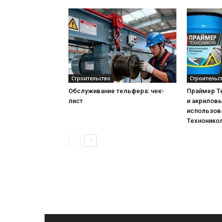
Строительство
Строительс
Обслуживание тельфера: чек-
Праймер Т
лист
и акриловы
использова
Технонико