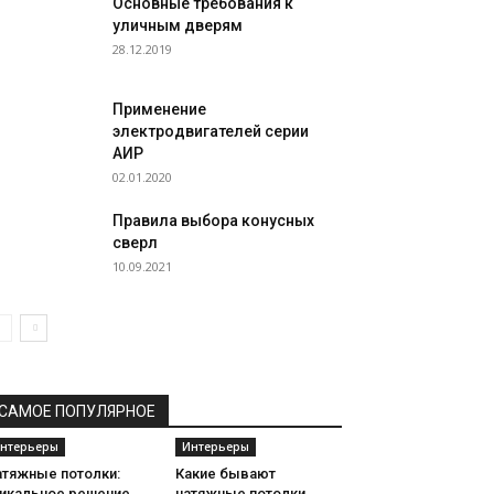
Основные требования к
уличным дверям
28.12.2019
Применение
электродвигателей серии
АИР
02.01.2020
Правила выбора конусных
сверл
10.09.2021
САМОЕ ПОПУЛЯРНОЕ
нтерьеры
Интерьеры
атяжные потолки:
Какие бывают
никальное решение
натяжные потолки