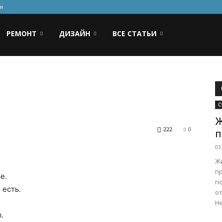
я
РЕМОНТ
ДИЗАЙН
ВСЕ СТАТЬИ
С
Ж
222
0
п
03
Ж
п
е.
п
 есть.
о
Не
.