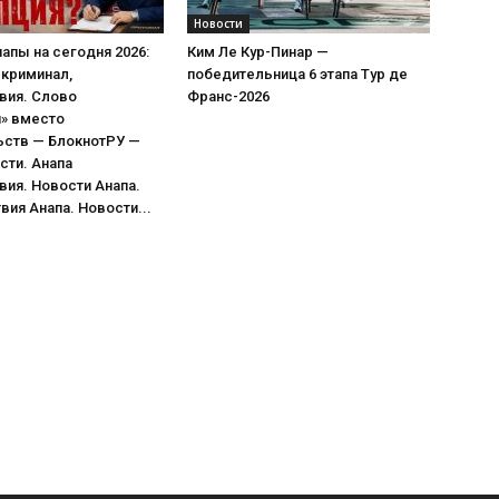
Новости
апы на сегодня 2026:
Ким Ле Кур-Пинар —
 криминал,
победительница 6 этапа Тур де
вия. Слово
Франс-2026
я» вместо
ьств — БлокнотРУ —
сти. Анапа
ия. Новости Анапа.
ия Анапа. Новости...