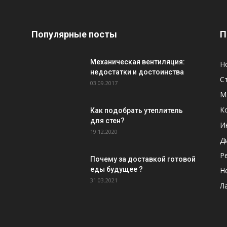
Популярные посты
П
Механическая вентиляция:
Н
недостатки и достоинства
С
03.09.2017
М
К
Как подобрать утеплитель
для стен?
И
19.12.2020
Д
Р
Почему за доставкой готовой
еды будущее ?
Н
31.03.2021
Л