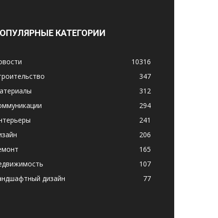
ОПУЛЯРНЫЕ КАТЕГОРИИ
овости
10316
троительство
347
атериалы
312
оммуникации
294
нтерьеры
241
изайн
206
емонт
165
едвижимость
107
андшафтный дизайн
77