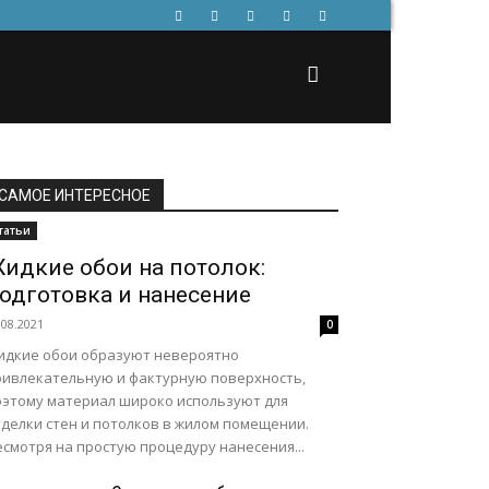
САМОЕ ИНТЕРЕСНОЕ
татьи
идкие обои на потолок:
одготовка и нанесение
.08.2021
0
идкие обои образуют невероятно
ривлекательную и фактурную поверхность,
оэтому материал широко используют для
тделки стен и потолков в жилом помещении.
смотря на простую процедуру нанесения...