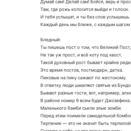
Думай сам! Делай сам! Бойся, верь и прос
Там, где рожь колосится выйди и голоси.
И тебя услышат, и ты без слов услышишь.
Каждый день мы ближе, с каждым шагом
Бледный:
Ты пишешь пост о том, что Великий Пост,
Не так уж прост, и всё коту под хвост.
Такой духовный рост бывает крайне редк
Это время постов, постмодерн, детка.
Пиковые на пику сажают по жестокому.
В ответку люди шмаляют святые из Бундо
Бывают разные гости, вот, например, алх
В районе номер 9 всем будет Джозефина.
Маленького бэмби сьели злые зомби.
Перед этим поимели самодельной бомбо
Терпение — это не значит быть терпилой
Смиряю с себя, на это трачу все силы.