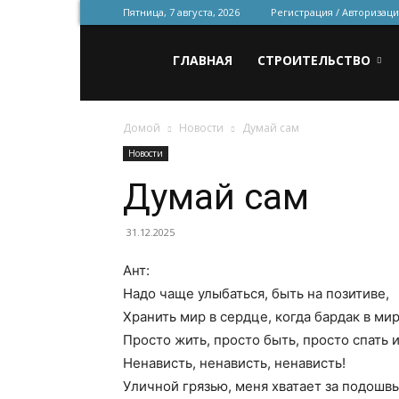
Пятница, 7 августа, 2026
Регистрация / Авторизаци
Всё
ГЛАВНАЯ
СТРОИТЕЛЬСТВО
Домой
Новости
Думай сам
для
Новости
Думай сам
строительства
31.12.2025
Ант:
и
Надо чаще улыбаться, быть на позитиве,
Хранить мир в сердце, когда бардак в мир
Просто жить, просто быть, просто спать и
ремонта
Ненависть, ненависть, ненависть!
Уличной грязью, меня хватает за подошвы