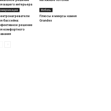
ля вашего интерьера
оммуникации
Мебель
лектронагреватели
Плюсы и минусы камня
я бассейна:
Grandex
ффективное решение
ля комфортного
лавания