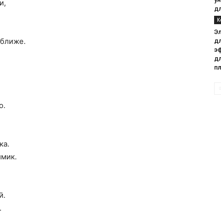
и,
д
К
Э
 ближе.
дл
э
д
п
о.
ка.
имик.
й.
.