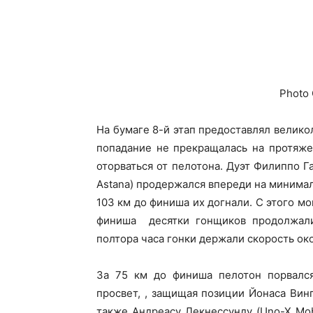
Photo 
На бумаге 8-й этап предоставлял велико
попадание не прекращалась на протяже
оторваться от пелотона. Дуэт Филиппо Г
Astana) продержался впереди на минимал
103 км до финиша их догнали. С этого мом
финиша десятки гонщиков продолжали 
полтора часа гонки держали скорость око
За 75 км до финиша пелотон порвался
просвет, , защищая позиции Йонаса Вин
также Андреасу Лекнессунду (Uno-X Mobi