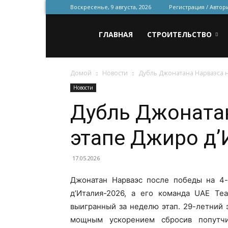
Воскресенье, 9 августа, 2026
Регистрация / Автор
Всё
ГЛАВНАЯ
СТРОИТЕЛЬСТВО
Домой
Новости
Дубль Джонатана Нарваэса н
для
Новости
Дубль Джонатан
строительства
этапе Джиро д’
и
17.05.2026
Джонатан Нарваэс после победы на 4-
д’Италия-2026, а его команда UAE Te
ремонта
выигранный за неделю этап. 29-летний 
мощным ускорением сбросив попутчи