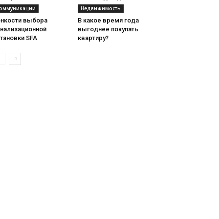
оммуникации
Недвижимость
онкости выбора
В какое время года
анализационной
выгоднее покупать
тановки SFA
квартиру?