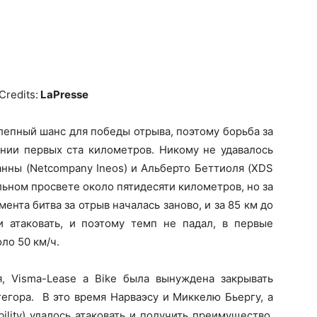
Credits:
LaPresse
лепный шанс для победы отрыва, поэтому борьба за
нии первых ста километров. Никому не удавалось
анны (Netcompany Ineos) и Альберто Беттиоля (XDS
ьном просвете около пятидесяти километров, но за
ента битва за отрыв началась заново, и за 85 км до
атаковать, и поэтому темп не падал, в первые
ло 50 км/ч.
, Visma-Lease a Bike была вынуждена закрывать
гегора. В это время Нарваэсу и Миккелю Бьергу, а
lity) удалось атаковать и получить преимущество.