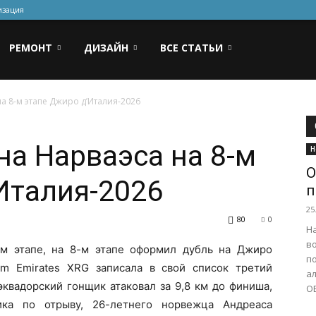
изация
РЕМОНТ
ДИЗАЙН
ВСЕ СТАТЬИ
а 8-м этапе Джиро д’Италия-2026
а Нарваэса на 8-м
Н
О
Италия-2026
п
25
80
0
На
во
м этапе, на 8-м этапе оформил дубль на Джиро
п
am Emirates XRG записала в свой список третий
ал
эквадорский гонщик атаковал за 9,8 км до финиша,
ОБ
ка по отрыву, 26-летнего норвежца Андреаса