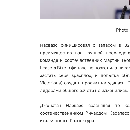
Photo 
Нарваэс финишировал с запасом в 32
преимущество над группой преследов
команде и соотечественник Мартин Тьот
Lease a Bike в финале не позволила ник
застать себя врасплох, и попытка обл
Victorious) создать просвет не удалась
лидерами общего зачёта не изменились.
Джонатан Нарваэс сравнялся по к
соотечественником Ричардом Карапас
итальянского Гранд-тура.