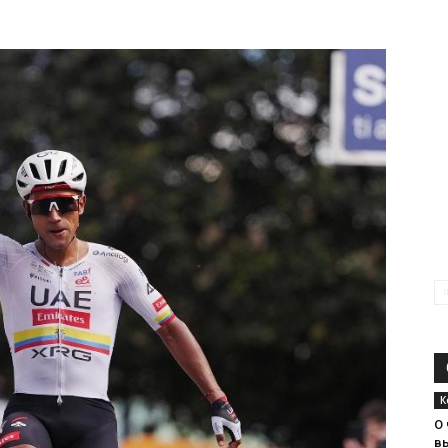
К
О
в