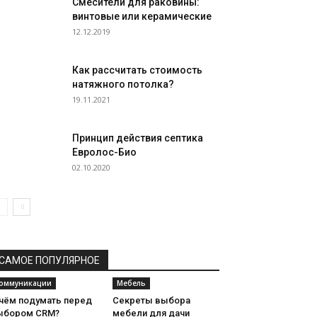
Смесители для раковины:
винтовые или керамические
12.12.2019
Как рассчитать стоимость
натяжного потолка?
19.11.2021
Принцип действия септика
Евролос-Био
02.10.2020
САМОЕ ПОПУЛЯРНОЕ
оммуникации
Мебель
 чём подумать перед
Секреты выбора
ыбором CRM?
мебели для дачи