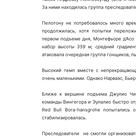
За ними находилась группа преследовате
Пелотону не потребовалось много врем
продолжилась, хотя попытки переложи
первом подъеме дня, Монтефьоре д’Ас
набор высоты 359 м, средний градиен
атаковала очередная группа гонщиков, п
Высокий темп вместе с непрекращающи
очень маленькими. Однако Нарваэс, Бьер
Ближе к вершине подъема Джулио Чикко
команды Вингегора и Эулалио быстро отр
Red Bull Bora-hansgrohe попытались 
стабилизировалась.
Преследователи не смогли организовать