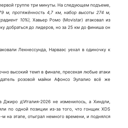
 первой группе три минуты. На следующем подъеме,
379 м, протяжённость 4,7 км, набор высоты 274 м,
радиент 10%),
Хавьер Ромо (Movistar) атаковал из
ку добраться до лидеров, но за 25 км до финиша он
аковали Лекнессунда, Нарваэс уехал в одиночку к
очно высокий темп в финале, пресекая любые атаки
адатель розовой майки Афонсо Эулалио всё же
а Джиро д’Италия-2026 не изменилось, а Хиндли,
яли по одной позиции из-за того, что гонщик XDS
-м на этапе, отыграл немного времени, и поднялся