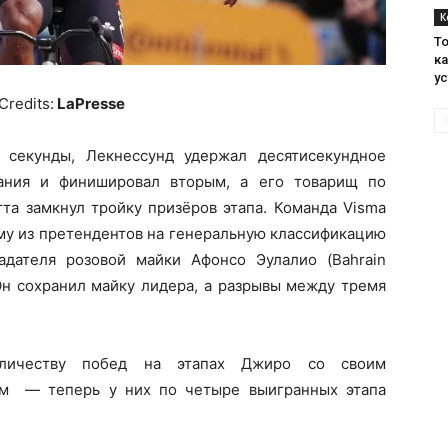
К
Т
к
ус
Credits:
LaPresse
 секунды, Лекнессунд удержал десятисекундное
ания и финишировал вторым, а его товарищ по
та замкнул тройку призёров этапа. Команда Visma
ому из претендентов на генеральную классификацию
адателя розовой майки Афонсо Эулалио (Bahrain
. Он сохранил майку лидера, а разрывы между тремя
оличеству побед на этапах Джиро со своим
ом — теперь у них по четыре выигранных этапа