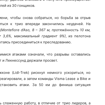
лей из 30 гонщиков.
ени, чтобы снова собраться, но борьба за отрыв
ться к трио впереди закончились неудачей. На
о
(Montefiore d’Aso, 8 – 367 м, протяжённость 10 км,
т 3,6%, максимальный градиент 9%)
, из пелотона
ытаясь присоединиться к преследованию.
мися атаками означали, что разрывы оставались
г и Лекнессунд держали просвет.
не (Lidl-Trek) рискнул немного ускориться, но
еагировали, а затем команды Visma Lease a Bike и
остановить атаки. За 50 км до финиша ситуация
 слаженную работу, в отличие от трио лидеров, а