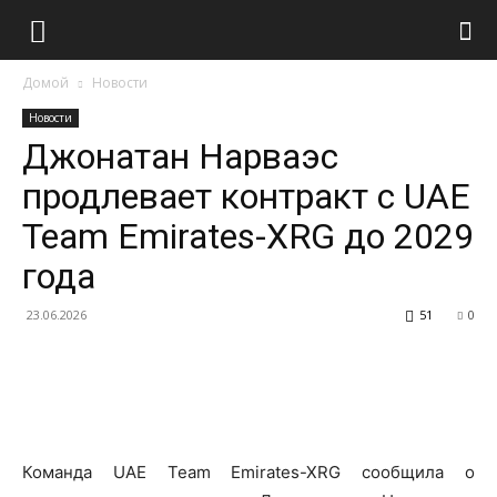
Домой
Новости
Новости
Джонатан Нарваэс
продлевает контракт с UAE
Team Emirates-XRG до 2029
года
23.06.2026
51
0
Команда UAE Team Emirates-XRG сообщила о