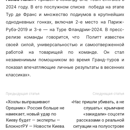
2024 году. В его послужном списке победа на этапе
Тур де Франс и множество подиумов в крупнейших
однодневных гонках, включая 2-е место на Париж-
Рубэ-2019 и 3-е — на Туре Фландрии-2024. В пресс-
релизе команды говорится, что Политт известен
своей силой, универсальностью и самоотверженной
работой на товарищей по команде. Он стал
незаменимым помощником во время Гранд-туров и
показал впечатляющие личные результаты в весенних
классиках».
Предыдущая статья
Следующая статья
«Хохлы выпрашивают
«Нас пришли убивать, а не
Орешник»: Россия больше не
слушать»: крымчане
намекает, новый удар по
«закидали» соцсети
Киеву будет — эксперты —
рассказами о реальной
БлокнотРУ — Новости Киева.
ситуации на полуострове